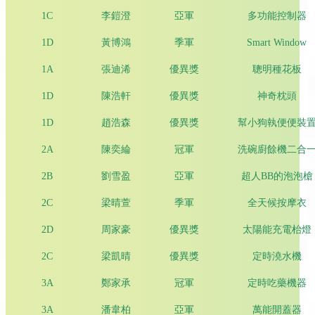
1C
李鎧澄
亞軍
多功能控制器
1D
黃博鴻
季軍
Smart Window
1A
張迪浠
優異獎
聰明種花板
1D
陳浩軒
優異獎
神奇枕頭
1D
趙浩森
優異獎
幫小狗執便便裝
2A
陳奕綸
冠軍
洗碗廚餘機二合
2B
劉雪盈
亞軍
超人BB的泡泡槍
2C
梁晴萱
季軍
全天候按摩衣
2D
周家豪
優異獎
太陽能充電枱燈
2C
梁凱晴
優異獎
定時澆水機
3A
鄭家承
冠軍
定時吃藥機器
3A
潘韋柏
亞軍
萬能開蓋器