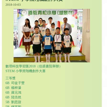
2018-10-03
數理科技學習匯2018（伯裘書院舉辦）
STEM 小學滑翔機創作大賽
三等獎
6B 司徒子豐
6B 楊梓濠
6B 羅元鴻
6B 陸浩然
5B 劉思甜
5B 鍾宜和