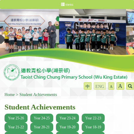
menu
A
中
ENG
A
Home
Student Achievements
Student Achievements
Year 25-26
Year 24-25
Year 23-24
Year 22-23
Year 21-22
Year 20-21
Year 19-20
Year 18-19