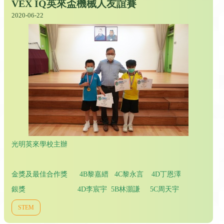
VEX IQ英來盃機械人友誼賽
2020-06-22
光明英來學校主辦
金獎及最佳合作獎 4B黎嘉縉 4C黎永言 4D丁恩澤
銀獎 4D李宸宇 5B林灝謙 5C周天宇
STEM