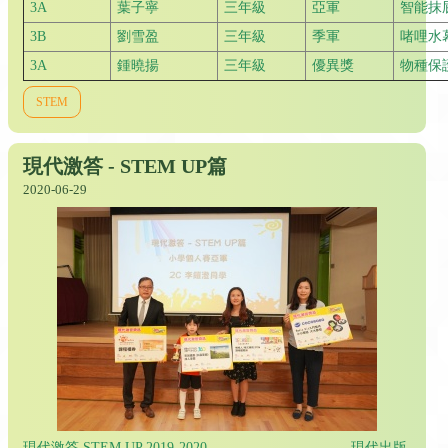
3A
葉子寧
三年級
亞軍
智能抹
3B
劉雪盈
三年級
季軍
啫哩水
3A
鍾曉揚
三年級
優異獎
物種保
STEM
現代激答 - STEM UP篇
2020-06-29
現代激答 STEM UP 2019-2020 現代出版