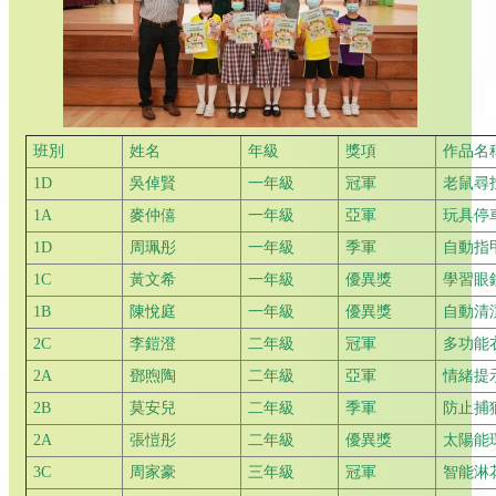
班別
姓名
年級
獎項
作品名
1D
吳倬賢
一年級
冠軍
老鼠尋
1A
麥仲僖
一年級
亞軍
玩具停
1D
周珮彤
一年級
季軍
自動指
1C
黃文希
一年級
優異獎
學習眼
1B
陳悅庭
一年級
優異獎
自動清
2C
李鎧澄
二年級
冠軍
多功能
2A
鄧煦陶
二年級
亞軍
情緒提
2B
莫安兒
二年級
季軍
防止捕
2A
張愷彤
二年級
優異獎
太陽能
3C
周家豪
三年級
冠軍
智能淋