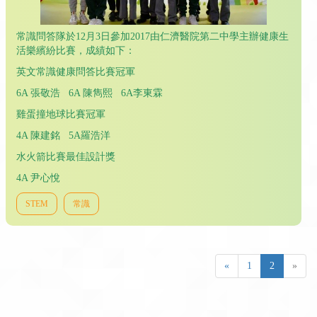
常識問答隊於12月3日參加2017由仁濟醫院第二中學主辦健康生
活樂繽紛比賽，成績如下：
英文常識健康問答比賽冠軍
6A 張敬浩 6A 陳雋熙 6A李東霖
雞蛋撞地球比賽冠軍
4A 陳建銘 5A羅浩洋
水火箭比賽最佳設計獎
4A 尹心悅
STEM
常識
«
1
2
»