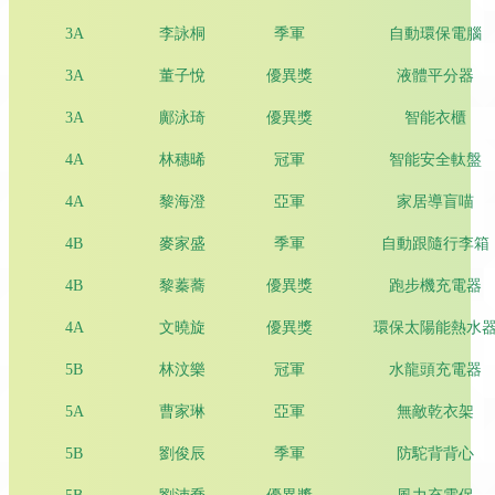
3A
李詠桐
季軍
自動環保電腦
3A
董子悅
優異獎
液體平分器
3A
鄺泳琦
優異獎
智能衣櫃
4A
林穗晞
冠軍
智能安全軚盤
4A
黎海澄
亞軍
家居導盲喵
4B
麥家盛
季軍
自動跟隨行李箱
4B
黎蓁蕎
優異獎
跑步機充電器
4A
文曉旋
優異獎
環保太陽能熱水
5B
林汶樂
冠軍
水龍頭充電器
5A
曹家琳
亞軍
無敵乾衣架
5B
劉俊辰
季軍
防駝背背心