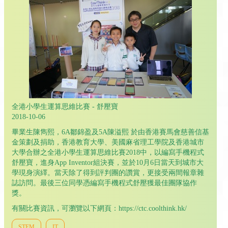
全港小學生運算思維比賽 - 舒壓寶
2018-10-06
畢業生陳雋熙，6A鄒錦盈及5A陳溢熙 於由香港賽馬會慈善信基
金策劃及捐助，香港教育大學、美國麻省理工學院及香港城市
大學合辦之全港小學生運算思維比賽2018中，以編寫手機程式
舒壓寶，進身App Inventor組決賽，並於10月6日當天到城市大
學現身演繹。當天除了得到評判團的讚賞，更接受兩間報章雜
誌訪問。最後三位同學憑編寫手機程式舒壓獲最佳團隊協作
獎。
有關比賽資訊，可瀏覽以下網頁：https://ctc.coolthink.hk/
STEM
IT