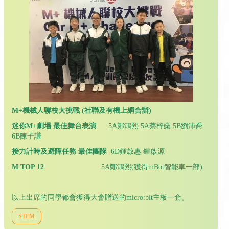
M+機械人聯校大挑戰 (社聯及有機上網合辦)
迷你M+劇場 最佳舞台表演
5A鄭鴻熙 5A蔡梓燊 5B劉沛喬
6B陳子謙
接力計時及避障任務 最佳團隊
6D鍾啟惠 鍾啟源
M TOP 12
5A鄭鴻熙(獲得mBot智能車一部)
以上出席的同學都會獲得大會贈送的micro:bit主板一套。
STEM