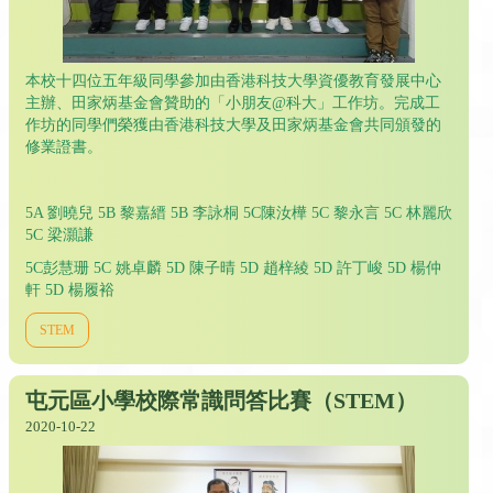
本校十四位五年級同學參加由香港科技大學資優教育發展中心
主辦、田家炳基金會贊助的「小朋友@科大」工作坊。完成工
作坊的同學們榮獲由香港科技大學及田家炳基金會共同頒發的
修業證書。
5A 劉曉兒 5B 黎嘉縉 5B 李詠桐 5C陳汝樺 5C 黎永言 5C 林麗欣
5C 梁灝謙
5C彭慧珊 5C 姚卓麟 5D 陳子晴 5D 趙梓綾 5D 許丁峻 5D 楊仲
軒 5D 楊履裕
STEM
屯元區小學校際常識問答比賽（STEM）
2020-10-22