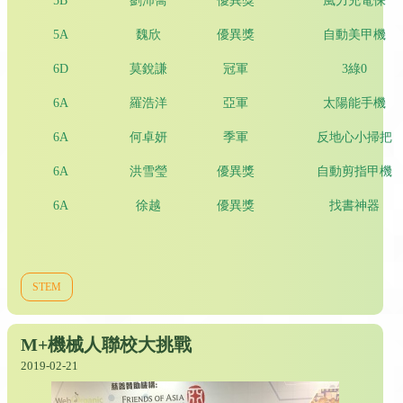
5B
劉沛喬
優異獎
風力充電保
5A
魏欣
優異獎
自動美甲機
6D
莫銳謙
冠軍
3綠0
6A
羅浩洋
亞軍
太陽能手機
6A
何卓妍
季軍
反地心小掃把
6A
洪雪瑩
優異獎
自動剪指甲機
6A
徐越
優異獎
找書神器
STEM
M+機械人聯校大挑戰
2019-02-21