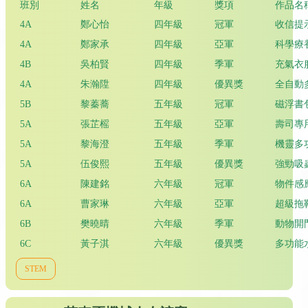
班別
姓名
年級
獎項
作品名
4A
鄭心怡
四年級
冠軍
收信提
4A
鄭家承
四年級
亞軍
科學療
4B
吳柏賢
四年級
季軍
充氣衣
4A
朱瀚陞
四年級
優異獎
全自動
5B
黎蓁蕎
五年級
冠軍
磁浮書
5A
張芷榣
五年級
亞軍
壽司專
5A
黎海澄
五年級
季軍
機靈多
5A
伍俊熙
五年級
優異獎
強勁吸
6A
陳建銘
六年級
冠軍
物件感
6A
曹家琳
六年級
亞軍
超級拖
6B
樊曉晴
六年級
季軍
動物開
6C
黃子淇
六年級
優異獎
多功能
STEM