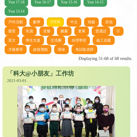
Year 17-18
Year 16-17
Year 15-16
Year 14-15
Year 13-14
戶外活動
數學
STEM
中文
視藝
其他
體育
常識
音樂
圖書
童軍
普通話
IT
英文
學生支援
交流團
自理學習
義工送暖
才藝薈萃
啟發潛能
環保
考試龍虎榜
Displaying 51-68 of 68 results.
「科大@小朋友」工作坊
2021-03-01