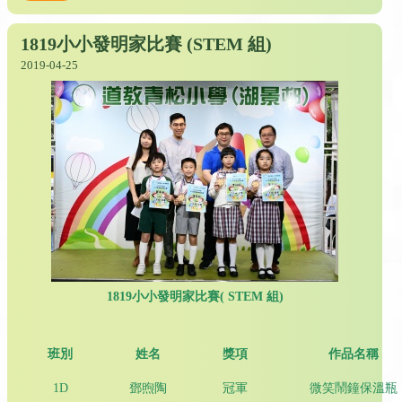
1819小小發明家比賽 (STEM 組)
2019-04-25
1819
小小發明家比賽
( STEM
組
)
班別
姓名
獎項
作品名稱
1D
鄧煦陶
冠軍
微笑鬧鐘保溫瓶