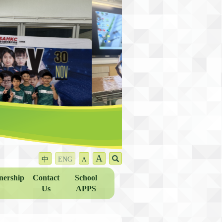
A
中
ENG
A
nership
Contact
School
Us
APPS