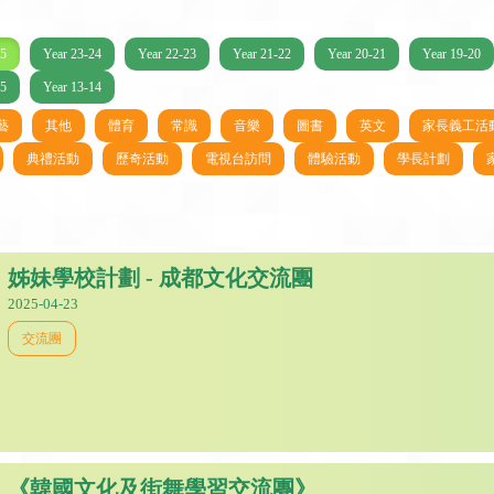
25
Year 23-24
Year 22-23
Year 21-22
Year 20-21
Year 19-20
15
Year 13-14
藝
其他
體育
常識
音樂
圖書
英文
家長義工活
典禮活動
歷奇活動
電視台訪問
體驗活動
學長計劃
姊妹學校計劃 - 成都文化交流團
2025-04-23
交流團
《韓國文化及街舞學習交流團》