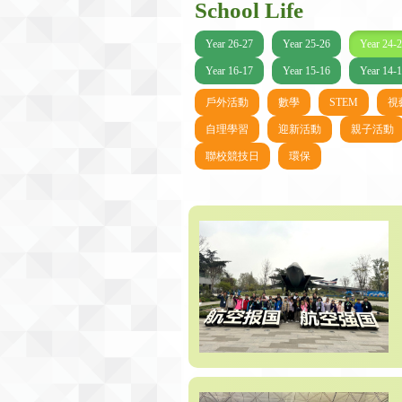
School Life
Year 26-27
Year 25-26
Year 24-
Year 16-17
Year 15-16
Year 14-
戶外活動
數學
STEM
視
自理學習
迎新活動
親子活動
聯校競技日
環保