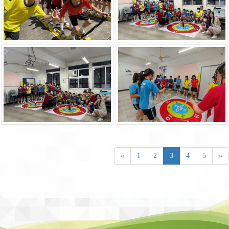
«
1
2
3
4
5
»