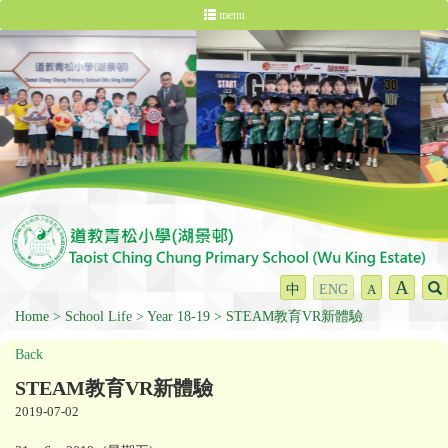
menu
A
中
ENG
A
Home
School Life
Year 18-19
STEAM教育VR新體驗
Back
STEAM教育VR新體驗
2019-07-02