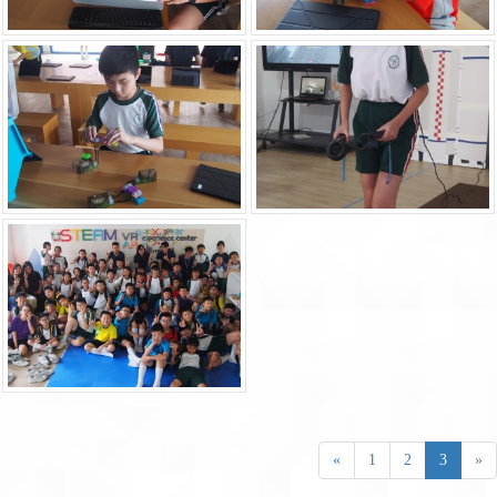
«
1
2
3
»