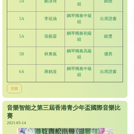
5A
鄺泳琦
銅獎
組
鋼琴獨奏中級
5A
李祖涵
出席證書
組
鋼琴獨奏初級
5A
張藝霖
銀獎
組
鋼琴獨奏高級
5B
林奧嵐
優異
組
鋼琴獨奏中級
6A
蔣銘浚
出席證書
組
音樂
音樂智能之第三屆香港青少年盃國際音樂比
賽
2021-05-14