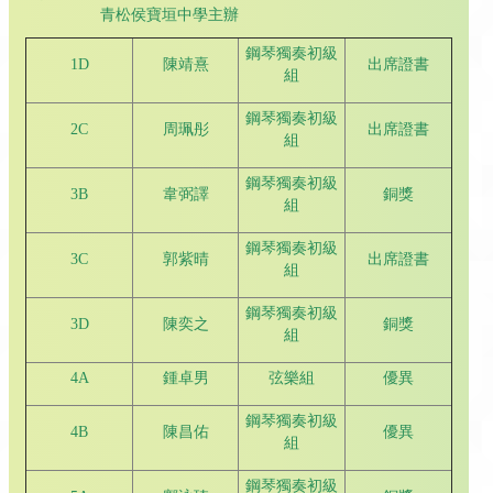
青松侯寶垣中學主辦
鋼琴獨奏初級
1D
陳靖熹
出席證書
組
鋼琴獨奏初級
2C
周珮彤
出席證書
組
鋼琴獨奏初級
3B
韋弼譯
銅獎
組
鋼琴獨奏初級
3C
郭紫晴
出席證書
組
鋼琴獨奏初級
3D
陳奕之
銅獎
組
4A
鍾卓男
弦樂組
優異
鋼琴獨奏初級
4B
陳昌佑
優異
組
鋼琴獨奏初級