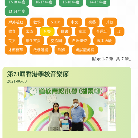
17-18 年度
16-17 年度
15-16 年度
14-15 年度
13-14 年度
戶外活動
數學
STEM
中文
視藝
其他
體育
常識
音樂
圖書
童軍
普通話
IT
英文
學生支援
交流團
自理學習
義工送暖
才藝薈萃
啟發潛能
環保
考試龍虎榜
顯示 1-7 筆, 共 7 筆。
第73屆香港學校音樂節
2021-06-30