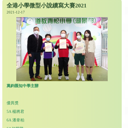
全港小學微型小說續寫大賽2021
2021-12-17
萬鈞匯知中學主辦
優異獎
5A 楊將君
6A 潘韋柏