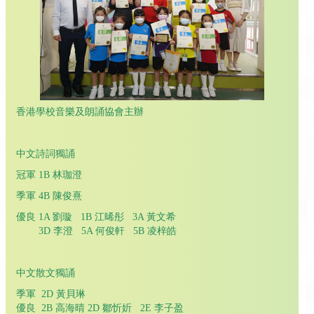
香港學校音樂及朗誦協會主辦
中文詩詞獨誦
冠軍 1B 林珈澄
季軍 4B 陳俊熹
優良 1A 劉璇 1B 江晞彤 3A 黃文希
3D 李澄 5A 何俊軒 5B 凌梓皓
中文散文獨誦
季軍 2D 黃貝琳
優良 2B 高海晴 2D 鄒忻妡 2E 李子盈