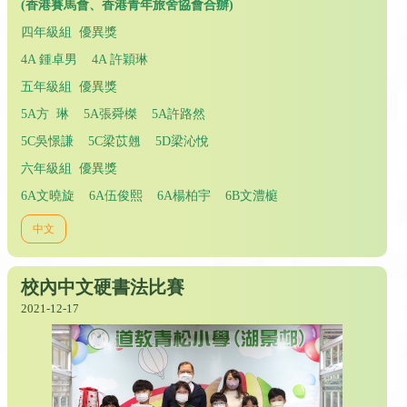
(
香港賽馬會、香港青年旅舍協會合辦)
四年級組 優異獎
4A 鍾卓男 4A 許穎琳
五年級組 優異獎
5A方 琳 5A張舜榤 5A許路然
5C吳憬謙 5C梁苡翹 5D梁沁悅
六年級組 優異獎
6A文曉旋 6A伍俊熙 6A楊柏宇 6B文澧榳
中文
校內中文硬書法比賽
2021-12-17