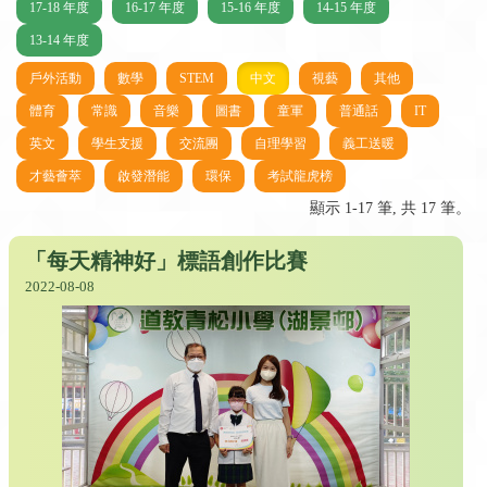
17-18 年度
16-17 年度
15-16 年度
14-15 年度
13-14 年度
戶外活動
數學
STEM
中文
視藝
其他
體育
常識
音樂
圖書
童軍
普通話
IT
英文
學生支援
交流團
自理學習
義工送暖
才藝薈萃
啟發潛能
環保
考試龍虎榜
顯示 1-17 筆, 共 17 筆。
「每天精神好」標語創作比賽
2022-08-08