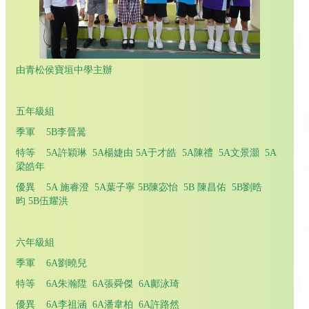
由青松侯寶垣中學主辦
五年級組
季軍 5B李晉暠
特等 5A許穎琳 5A楊婕由 5A于才皓 5A陳禮 5A文景灝 5A
梁皓年
優異 5A 施睿澄 5A葉子寧 5B陳宓怡 5B 陳昌佑 5B劉晧
昀 5B伍耀洪
六年級組
季軍 6A劉曉兒
特等 6A朱瀚陞 6A張舜傑 6A鄺泳琦
優異 6A李祖涵 6A潘韋柏 6A許路然