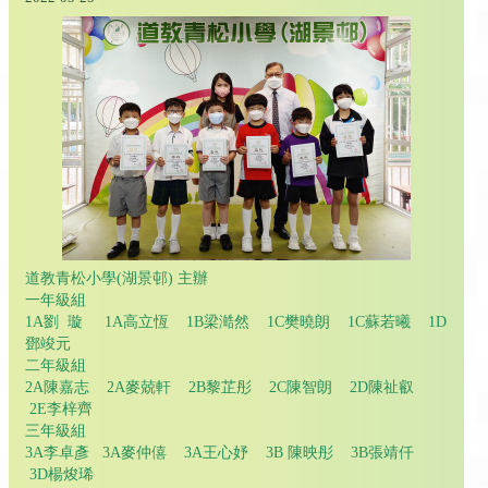
道教青松小學(湖景邨) 主辦
一年級組
1A劉 璇 1A高立恆 1B梁澔然 1C樊曉朗 1C蘇若曦 1D
鄧竣元
二年級組
2A陳嘉志 2A麥兢軒 2B黎芷彤 2C陳智朗 2D陳祉叡
2E李梓齊
三年級組
3A李卓彥 3A麥仲僖 3A王心妤 3B 陳映彤 3B張靖仟
3D楊焌琋