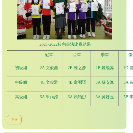
2021-2022校內書法比賽結果
冠軍
亞軍
季軍
優
初級組
2A 文俊鑫
2E 練之彥
2B 鍾曉昇
1D 
中級組
4C 文俊雅
4B 韋弼譯
3A 蘇安逸
3A 
高級組
6A 單雨婷
6A 賴穎彤
6A 吳姝玉
5B 
中文