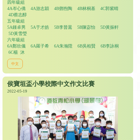
四年級組
4A岑心僑 4A游志穎 4B鄧煦陶 4B林桐基 4C郭紫晴
4D蔡志醇
五年級組
5A鍾卓男 5A于才皓 5B李晉暠 5B陳宓怡 5D黃振軒
5D黃雪瑩
六年級組
6A鄭欣儀 6A羅子希 6A朱瀚陞 6B吳柏賢 6B李詠桐
6C楊 沐
中文
侯寶垣盃小學校際中文作文比賽
2022-05-19