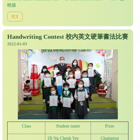
曉揚
英文
Handwriting Contest 校内英文硬筆書法比賽
2022-01-05
Class
Student name
Prize
1B Ng Cheuk Yee
Champion