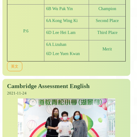
6B Wu Pak Yin
Champion
6A Kong Wing Ki
Second Place
P.6
6D Lee Hei Lam
Third Place
6A Lizuhan
Merit
6D Lee Yuen Kwan
英文
Cambridge Assessment English
2021-11-24