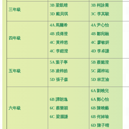
3B
梁凱晴
3B
柯詠喬
三年級
3D
戴貝琪
3C
李其駿
4A
馬爾希
4A
尹心怡
4B
戎俙澄
4B
鄒宛融
四年級
4C
黃梓悠
4C
廖敏妍
4C
李鎧澄
4D
李卓謙
5A
葉子寧
5B
蔡懿澄
五年級
5B
凌梓皓
5C
羅梓祐
5D
張子森
5D
林芷渝
6A
劉曉兒
6B
譚朗逸
6A
鄭心怡
六年級
6C
蔡樂穎
6B
陳曉藝
6C
梁灝謙
6B
何婥瑜
6D
陳子晴