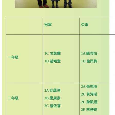
冠軍
亞軍
1C
甘凱霖
1A
陳貝怡
一年級
1D
趙翊童
1D
倫民雋
2A
張塏埼
2A
容藹潼
2C
黃浠珽
二年級
2B
梁康彥
2C
陳凱潼
2C
楊依霖
2E
李梓齊