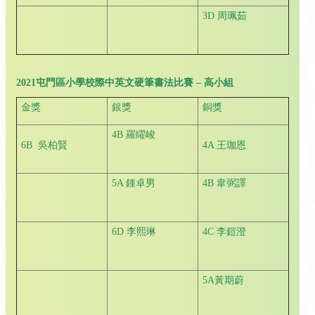
3D 周珮茹
2021
屯門區小學校際中英文硬筆書法比賽
–
高小組
金獎
銀獎
銅獎
4B 羅矅峻
6B 吳柏賢
4A 王珈恩
5A 鍾卓男
4B 韋弼譯
6D 李熙琳
4C 李鎧澄
5A黃期蔚