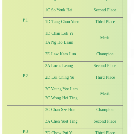
1C So Yeuk Hei
Second Place
P.1
1D Tang Chun Yuen
Third Place
1D Chan Lok Yi
Merit
1A Ng Ho Laam
2E Law Kam Lun
Champion
2A Lucas Leung
Second Place
P.2
2D Lui Ching Yu
Third Place
2C Yeung Yee Lam
Merit
2C Wong Hei Ting
3C Chan Sze Hon
Champion
3A Chen Yuet Ting
Second Place
P.3
3D Chow Pui Yu
Third Place