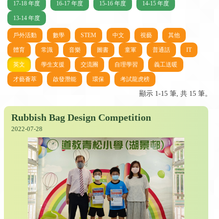
17-18 年度
16-17 年度
15-16 年度
14-15 年度
13-14 年度
戶外活動
數學
STEM
中文
視藝
其他
體育
常識
音樂
圖書
童軍
普通話
IT
英文
學生支援
交流團
自理學習
義工送暖
才藝薈萃
啟發潛能
環保
考試龍虎榜
顯示 1-15 筆, 共 15 筆。
Rubbish Bag Design Competition
2022-07-28