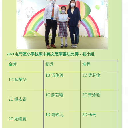
2021
屯門區小學校際中英文硬筆書法比賽
-
初小組
金獎
銀獎
銅獎
1B 伍倬儀
1D 梁芯悅
1D 陳樂怡
1C 蘇若曦
2C 黃浠珽
2C 楊依霖
1D 鄧竣元
2D 伍云
2E 羅鑑麟