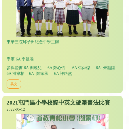
東華三院邱子田紀念中學主辦
季軍 6A 李祖涵
參與證書 6A 劉曉兒 6A 鄭心怡 6A 張舜榤 6A 朱瀚陞
6A 潘韋柏 6A 鄭家承 6A 許路然
英文
2021屯門區小學校際中英文硬筆書法比賽
2022-05-12