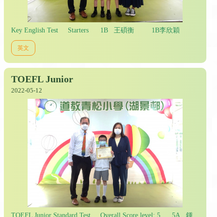
Key English Test Starters 1B 王碩衡 1B李欣穎
英文
TOEFL Junior
2022-05-12
TOEFL Junior Standard Test Overall Score level: 5 5A 鍾