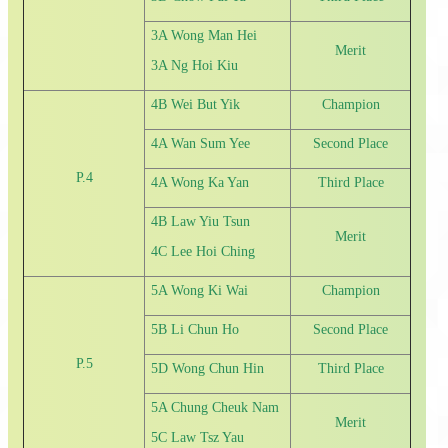
3A Wong Man Hei
Merit
3A Ng Hoi Kiu
4B Wei But Yik
Champion
4A Wan Sum Yee
Second Place
P.4
4A Wong Ka Yan
Third Place
4B Law Yiu Tsun
Merit
4C Lee Hoi Ching
5A Wong Ki Wai
Champion
5B Li Chun Ho
Second Place
P.5
5D Wong Chun Hin
Third Place
5A Chung Cheuk Nam
Merit
5C Law Tsz Yau