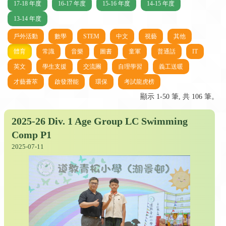
17-18 年度
16-17 年度
15-16 年度
14-15 年度
13-14 年度
戶外活動
數學
STEM
中文
視藝
其他
體育
常識
音樂
圖書
童軍
普通話
IT
英文
學生支援
交流團
自理學習
義工送暖
才藝薈萃
啟發潛能
環保
考試龍虎榜
顯示 1-50 筆, 共 106 筆。
2025-26 Div. 1 Age Group LC Swimming
Comp P1
2025-07-11