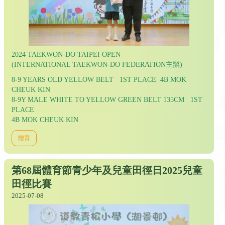
2024 TAEKWON-DO TAIPEI OPEN
(INTERNATIONAL TAEKWON-DO FEDERATION主辦)
8-9 YEARS OLD YELLOW BELT 1ST PLACE 4B MOK
CHEUK KIN
8-9Y MALE WHITE TO YELLOW GREEN BELT 135CM 1ST
PLACE
4B MOK CHEUK KIN
體育
第68屆體育節青少年及兒童田徑日2025兒童
田徑比賽
2025-07-08