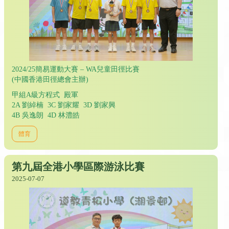
2024/25簡易運動大賽 – WA兒童田徑比賽
(中國香港田徑總會主辦)
甲組A級方程式 殿軍
2A 劉綽楠 3C 劉家耀 3D 劉家興
4B 吳逸朗 4D 林澧皓
體育
第九屆全港小學區際游泳比賽
2025-07-07