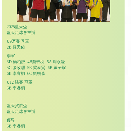
2025藍天盃
藍天足球會主辦
U9盃賽 季軍
2B 羅天佑
季軍
3D 楊柏謙 4B龐軒羽 5A 周永濠
5C 張政灝 5E 梁泰賢 6B 黃子耀
6B 李睿桐 6C 劉明森
U12 碟賽 冠軍
6B 李睿桐
藍天賀歲盃
藍天足球會主辦
優異
6B 李睿桐