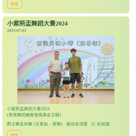
體育
小紫荊盃舞蹈大賽2024
2025-07-03
小紫荊盃舞蹈大賽2024
(香港舞蹈總會發展基金主辦)
爵士舞及街舞 (兒童組 – 群舞) 最佳表演獎 5C 杜桓茵
體育