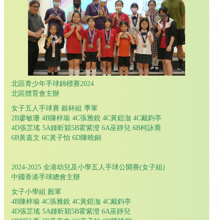
北區青少年手球錦標賽2024
北區體育會主辦
女子五人手球賽 銀杯組 季軍
2B廖敏珊 4B陳梓瑜 4C張雅銳 4C黃鎧泇 4C戴鈞亭
4D張芷瑤 5A鍾昕穎5B霍紫澄 6A巫靜兒 6B柯詠喬
6B黃嘉文 6C黃子怡 6D陳曉銅
2024-2025 全港幼兒及小學五人手球公開賽(女子組)
中國香港手球總會主辦
女子小學組 殿軍
4B陳梓瑜 4C張雅銳 4C黃鎧泇 4C戴鈞亭
4D張芷瑤 5A鍾昕穎5B霍紫澄 6A巫靜兒