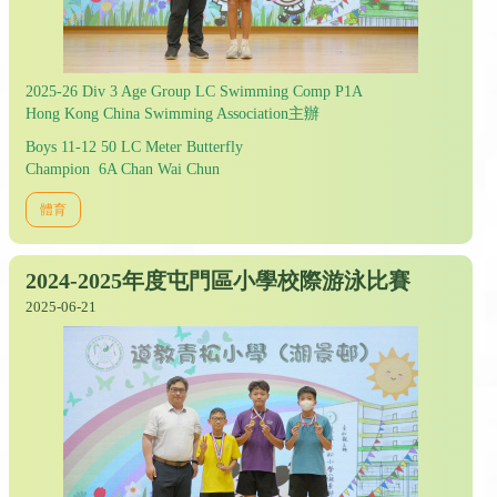
2025-26 Div 3 Age Group LC Swimming Comp P1A
Hong Kong China Swimming Association主辦
Boys 11-12 50 LC Meter Butterfly
Champion 6A Chan Wai Chun
體育
2024-2025年度屯門區小學校際游泳比賽
2025-06-21