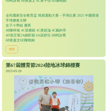
6B柯詠喬 6B黃嘉文 6C黃子怡 6D陳曉銅
全民國家安全教育盃 簡易運動大賽－手球比賽 2025 中國香港
手球總會主辦
女子小學組 優異
4B陳梓瑜 4C張雅銳 4C黃鎧泇 4C戴鈞亭
4D張芷瑤5A鍾昕穎 6A巫靜兒 6B柯詠喬
6B黃嘉文6D陳曉銅
體育
第67屆體育節2024陸地冰球錦標賽
2025-05-29