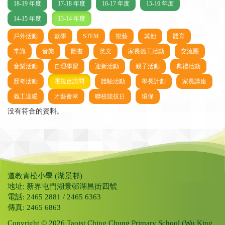
18-19 年度
17-18 年度
16-17 年度
15-16 年度
14-15 年度
13-14 年度
戶外活動
數學
STEM
視藝
其他
體育
常識
音樂
圖書
英文
家長義工活動
交流團
音樂活動
自理學習
迎新活動
親子活動
典禮活動
歷奇活動
電視台訪問
體驗活動
學長計劃
家長講座
義工送暖
才藝薈萃
聯校競技日
環保
没有符合的資料。
道教青松小學 (湖景邨)
地址: 新界屯門湖景邨湖昌街四號
電話: 2465 2881 / 2465 6363
傳真: 2465 6863
Copyright © 2026 Taoist Ching Chung Primary School (Wu King