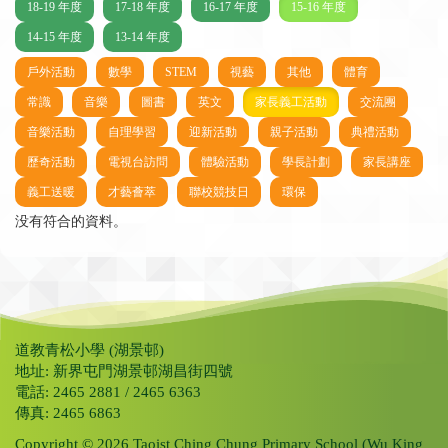
18-19 年度
17-18 年度
16-17 年度
15-16 年度
14-15 年度
13-14 年度
戶外活動
數學
STEM
視藝
其他
體育
常識
音樂
圖書
英文
家長義工活動
交流團
音樂活動
自理學習
迎新活動
親子活動
典禮活動
歷奇活動
電視台訪問
體驗活動
學長計劃
家長講座
義工送暖
才藝薈萃
聯校競技日
環保
没有符合的資料。
道教青松小學 (湖景邨)
地址: 新界屯門湖景邨湖昌街四號
電話: 2465 2881 / 2465 6363
傳真: 2465 6863
Copyright © 2026 Taoist Ching Chung Primary School (Wu King