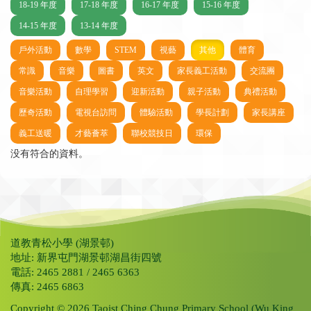
18-19 年度
17-18 年度
16-17 年度
15-16 年度
14-15 年度
13-14 年度
戶外活動
數學
STEM
視藝
其他
體育
常識
音樂
圖書
英文
家長義工活動
交流團
音樂活動
自理學習
迎新活動
親子活動
典禮活動
歷奇活動
電視台訪問
體驗活動
學長計劃
家長講座
義工送暖
才藝薈萃
聯校競技日
環保
没有符合的資料。
道教青松小學 (湖景邨)
地址: 新界屯門湖景邨湖昌街四號
電話: 2465 2881 / 2465 6363
傳真: 2465 6863
Copyright © 2026 Taoist Ching Chung Primary School (Wu King