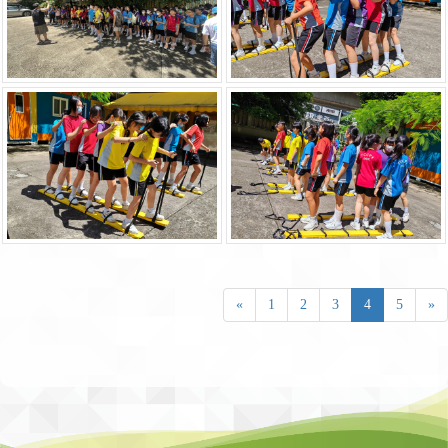
«
1
2
3
4
5
»