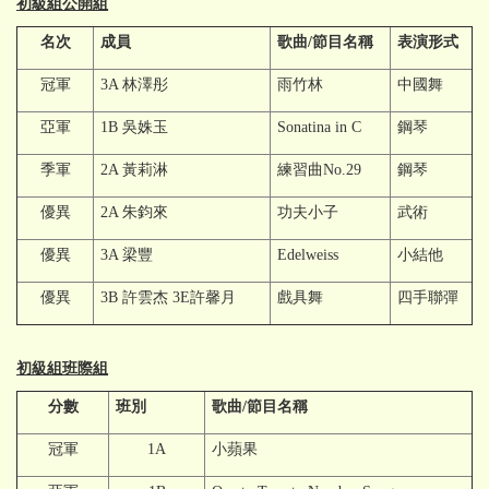
初級組公開組
名次
成員
歌曲/節目名稱
表演形式
冠軍
3A 林澤彤
雨竹林
中國舞
亞軍
1B 吳姝玉
Sonatina in C
鋼琴
季軍
2A 黃莉淋
練習曲No.29
鋼琴
優異
2A 朱鈞來
功夫小子
武術
優異
3A 梁豐
Edelweiss
小結他
優異
3B 許雲杰 3E許馨月
戲具舞
四手聯彈
初級組班際組
分數
班別
歌曲/節目名稱
冠軍
1A
小蘋果