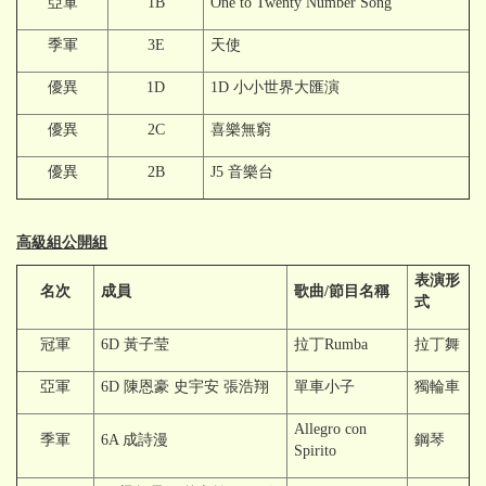
亞軍
1B
One to Twenty Number Song
季軍
3E
天使
優異
1D
1D 小小世界大匯演
優異
2C
喜樂無窮
優異
2B
J5 音樂台
高級組公開組
表演形
名次
成員
歌曲/節目名稱
式
冠軍
6D 黃子莹
拉丁Rumba
拉丁舞
亞軍
6D 陳恩豪 史宇安 張浩翔
單車小子
獨輪車
Allegro con
季軍
6A 成詩漫
鋼琴
Spirito