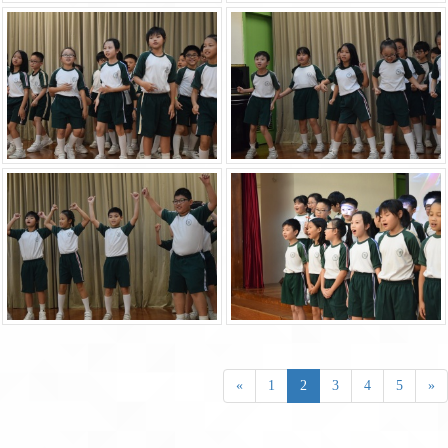
«
1
2
3
4
5
»