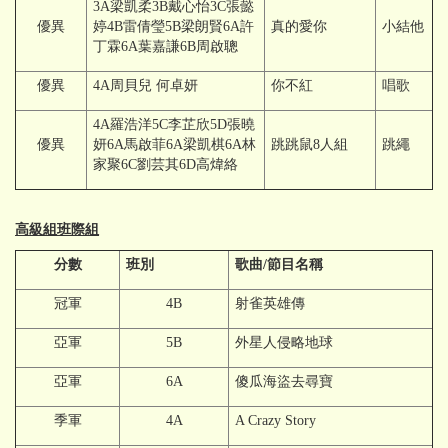
3A梁凱柔3B戴心怡3C張懿
優異
婷4B雷倩瑩5B梁朗賢6A許
真的愛你
小結他
丁霖6A葉嘉謙6B周啟聰
優異
4A周貝兒 何卓妍
你不紅
唱歌
4A羅浩洋5C李芷欣5D張曉
優異
妍6A馬啟菲6A梁凱棋6A林
跳跳鼠8人組
跳繩
家聚6C劉芸其6D高煒絡
高級組班際組
分數
班別
歌曲/節目名稱
冠軍
4B
射雀英雄傳
亞軍
5B
外星人侵略地球
亞軍
6A
傻瓜海盜去尋寶
季軍
4A
A Crazy Story