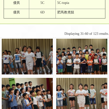
優異
5C
5C-topia
優異
6D
肥馬教煮餸
Displaying 31-60 of 123 results.