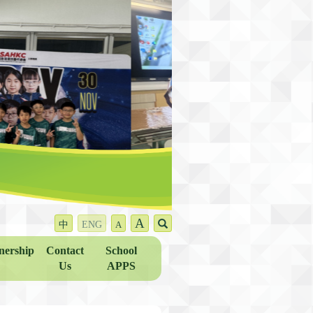
A
中
ENG
A
nership
Contact
School
Us
APPS