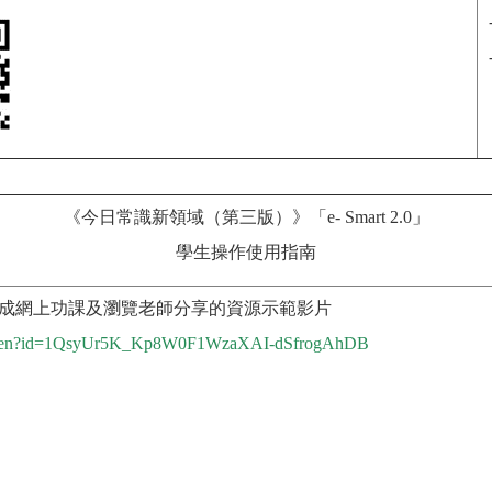
《今日常識新領域（第三版）》「e- Smart 2.0」
學生操作使用指南
學生如何完成網上功課及瀏覽老師分享的資源示範影片
om/open?id=1QsyUr5K_Kp8W0F1WzaXAI
-
dSfrogAhDB