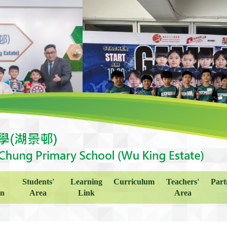
Students'
Learning
Curriculum
Teachers'
Part
on
Area
Link
Area
人