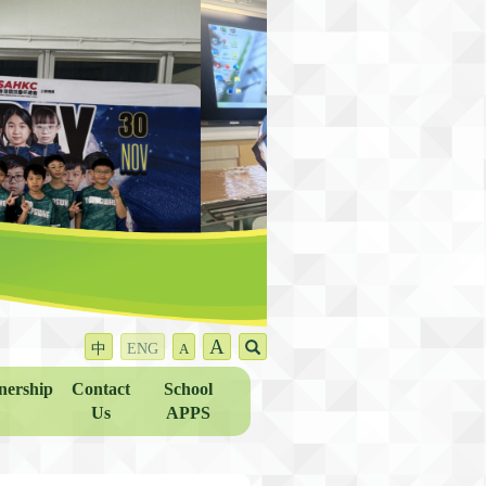
A
中
ENG
A
nership
Contact
School
Us
APPS