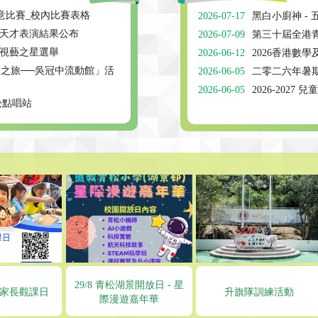
意比賽_校內比賽表格
2026-07-17
黑白小廚神 -
6年度天才表演結果公布
2026-07-09
第三十屆全港
6年度視藝之星選舉
2026-06-12
2026香港數
術之旅──吳冠中流動館」活
2026-06-05
⼆零⼆六年暑
2026-06-05
2026-2027
青松點唱站
29/8 青松湖景開放日 - 星
稚園家長觀課日
升旗隊訓練活動
際漫遊嘉年華