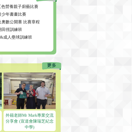
 五色營養親子廚藝比賽
青少年書畫比賽
學及奧數公開賽 比賽章程
期⽥徑訓練班
 兒童&成人壘球訓練班
外籍老師Mr Mark專業交流
分享會 (宣道會陳瑞芝紀念
中學)