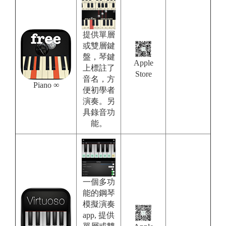
提供單層
或雙層鍵
盤，琴鍵
Apple
上標註了
Store
音名，方
Piano ∞
便初學者
演奏。另
具錄音功
能。
一個多功
能的鋼琴
模擬演奏
app, 提供