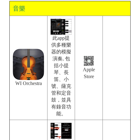
音樂
此app提
供多種樂
器的模擬
演奏, 包
括小提
Apple
琴、長
Store
笛、小
WI Orchestra
號、薩克
管和定音
鼓，並具
有錄音功
能。