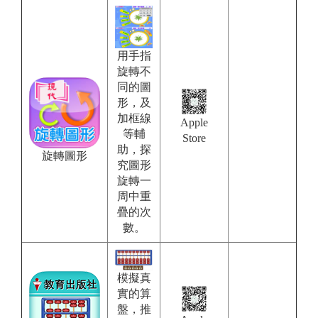
用手指
旋轉不
同的圖
形，及
加框線
Apple
等輔
Store
助，探
旋轉圖形
究圖形
旋轉一
周中重
疊的次
數。
模擬真
實的算
盤，推