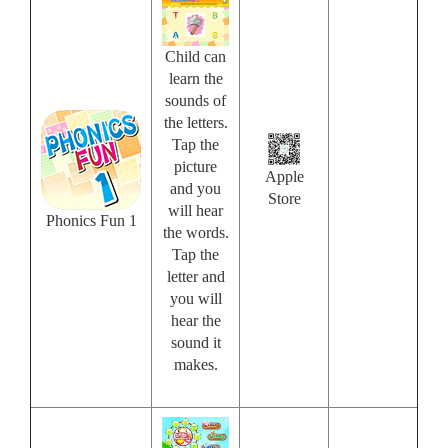
Child can
learn the
sounds of
the letters.
Tap the
picture
Apple
and you
Store
will hear
Phonics Fun 1
the words.
Tap the
letter and
you will
hear the
sound it
makes.