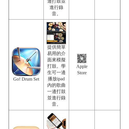
邊打鼓並
進行錄
音。
提供簡單
易用的介
面來模擬
打鼓。學
Apple
生可一邊
Store
播放ipad
Go! Drum Set
內的歌曲
一邊打鼓
並進行錄
音。