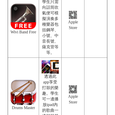
學生只需
向話筒吹
氣便可模
擬演奏多
Apple
種樂器包
Store
括鋼琴、
Wivi Band Free
小號、中
音長號、
薩克管等
等。
透過此
app享受
打鼓的樂
趣。學生
Apple
可一邊播
Store
放ipad內
Drums Master
的歌曲一