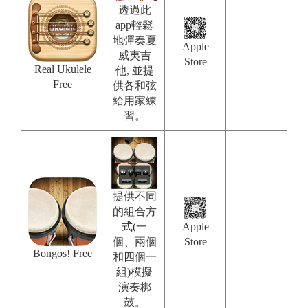
透過此
app輕鬆
地彈奏夏
Apple
威夷吉
Store
Real Ukulele
他, 並提
Free
供各和弦
給用家練
習。
提供不同
的組合方
式(一
Apple
個、兩個
Store
Bongos! Free
和四個一
組)模擬
演奏梆
鼓。