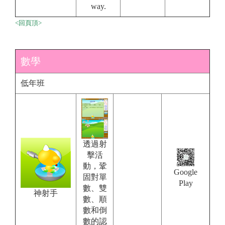
way.
<回頁頂>
數學
低年班
透過射
擊活
動，鞏
Google
固對單
Play
數、雙
神射手
數、順
數和倒
數的認