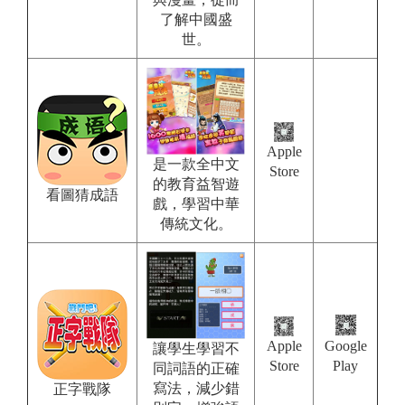
了解中國盛
世。
Apple
是一款全中文
Store
的教育益智遊
看圖猜成語
戲，學習中華
傳統文化。
Apple
Google
讓學生學習不
Store
Play
同詞語的正確
寫法，減少錯
正字戰隊