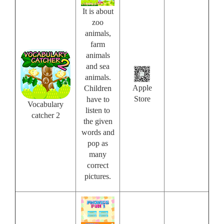
It is about
zoo
animals,
farm
animals
and sea
animals.
Apple
Children
Store
have to
Vocabulary
listen to
catcher 2
the given
words and
pop as
many
correct
pictures.