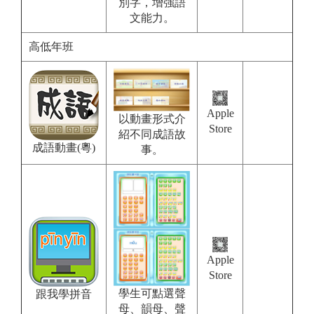
別字，增強語
文能力。
高低年班
Apple
以動畫形式介
Store
紹不同成語故
成語動畫(粵)
事。
Apple
Store
學生可點選聲
跟我學拼音
母、韻母、聲