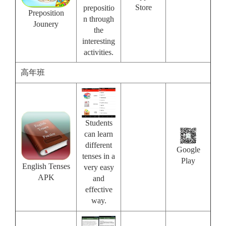
Store
prepositio
Preposition
n through
Jounery
the
interesting
activities.
高年班
Students
can learn
different
Google
tenses in a
Play
English Tenses
very easy
APK
and
effective
way.