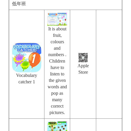
低年班
It is about
fruit,
colours
and
numbers .
Children
Apple
have to
Store
listen to
Vocabulary
the given
catcher 1
words and
pop as
many
correct
pictures.