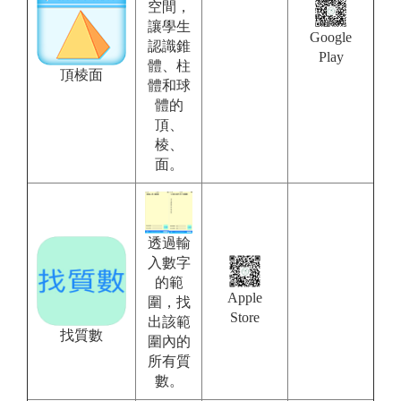
空間，
讓學生
Google
認識錐
Play
體、柱
頂棱面
體和球
體的
頂、
棱、
面。
透過輸
入數字
的範
Apple
圍，找
Store
出該範
找質數
圍內的
所有質
數。