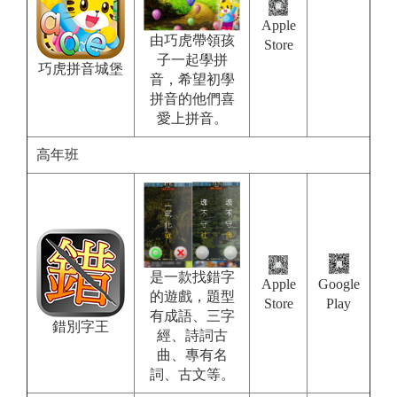
Apple
由巧虎帶領孩
Store
子一起學拼
巧虎拼音城堡
音，希望初學
拼音的他們喜
愛上拼音。
高年班
是一款找錯字
Apple
Google
的遊戲，題型
Store
Play
有成語、三字
錯別字王
經、詩詞古
曲、專有名
詞、古文等。