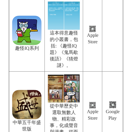
這本得意趣怪
Apple
的小叢書，包
Store
括: 《趣怪IQ
趣怪IQ系列
題》《鬼馬歇
後語》《猜燈
謎》。
從中華歷史中
Apple
Google
選取無數人
Store
Play
物、精彩故
中華五千年盛
事，化成聲音
世版
與漫畫，從而