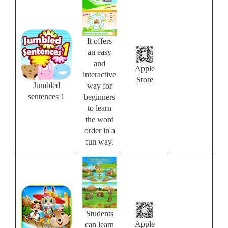
It offers
an easy
and
Apple
interactive
Store
Jumbled
way for
sentences 1
beginners
to learn
the word
order in a
fun way.
Students
Apple
can learn