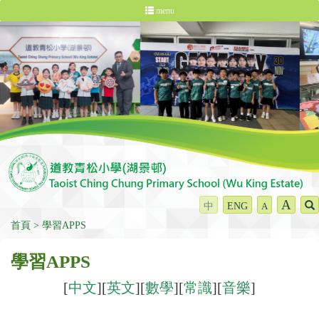
menu
A
中
ENG
A
首頁
學習APPS
學習APPS
[
中文
][
英文
][
數學
][
常識
][
音樂
]