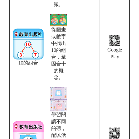
識。
從圖畫
或數字
中找出
Google
10的組
Play
合，鞏
10的組合
固合十
的概
念。
學習閱
讀不同
的磅，
配以活