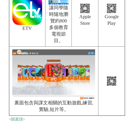
讓同學隨
時隨地瀏
Apple
Google
覽約800
Store
Play
多個教育
ETV
電視節
目。
裏面包含與課文相關的互動遊戲,練習,
實驗,短片等。
<回頁頂>