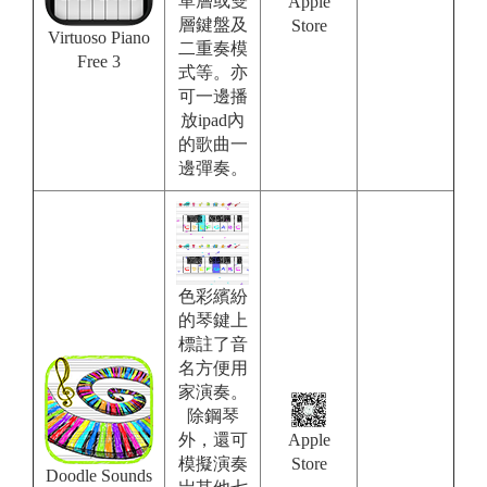
單層或雙
Apple
層鍵盤及
Store
Virtuoso Piano
二重奏模
Free 3
式等。亦
可一邊播
放ipad內
的歌曲一
邊彈奏。
色彩繽紛
的琴鍵上
標註了音
名方便用
家演奏。
除鋼琴
外，還可
Apple
模擬演奏
Store
Doodle Sounds