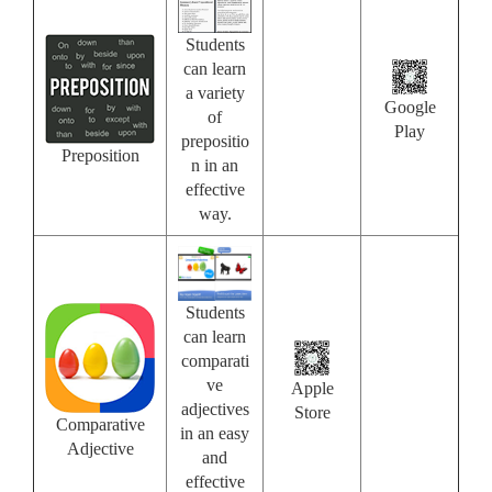
Students
can learn
a variety
Google
of
Play
prepositio
Preposition
n in an
effective
way.
Students
can learn
comparati
ve
Apple
adjectives
Store
Comparative
in an easy
Adjective
and
effective