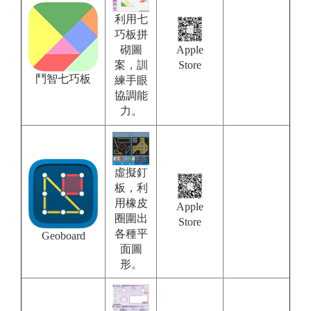
利用七
巧板拼
Apple
砌圖
Store
案，訓
鬥智七巧板
練手眼
協調能
力。
虛擬釘
板，利
用橡皮
Apple
圈圍出
Store
各種平
Geoboard
面圖
形。