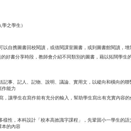
月後入學之學生）
學生可以自携圖書回校閱讀，或借閱課室圖書，或到圖書館閱讀，增
師負責的好書分享時段，教師會介紹不同類別的圖書，藉以拓闊學生
，包括記事、記人、記物、說明、議論、實用文，以縱向和橫向的
寫作能力
說帶寫，讓學生在寫作前有充分的輸入，幫助學生寫出有充實內容的
學習多樣性，本科設計「校本高效識字課程」，先鞏固小一學生的
課本的內容