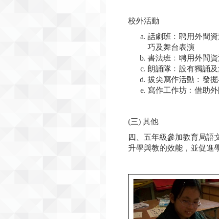
校外活動
話劇班﹕聘用外間資
巧及舞台表演
書法班﹕聘用外間資
朗誦隊﹕設有獨誦及
拔尖寫作活動﹕發掘
寫作工作坊﹕借助外
(三) 其他
四、五年級參加教育局語
升學與教的效能，並促進