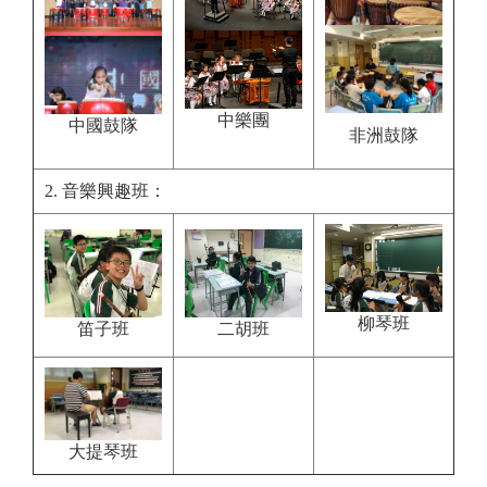
中樂團
中國鼓隊
非洲鼓隊
2. 音樂興趣班：
柳琴班
笛子班
二胡班
大提琴班