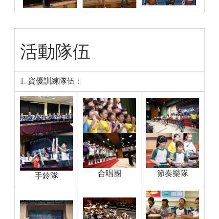
活動隊伍
1. 資優訓練隊伍：
合唱團
節奏樂隊
手鈴隊