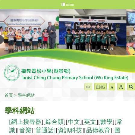
menu
A
中
ENG
A
首頁
學科網站
學科網站
[
網上搜尋器
][
綜合類
][
中文
][
英文
][
數學
][
常
識
][
音樂
][
普通話]
[
資訊科技
][
品德教育
][
圖