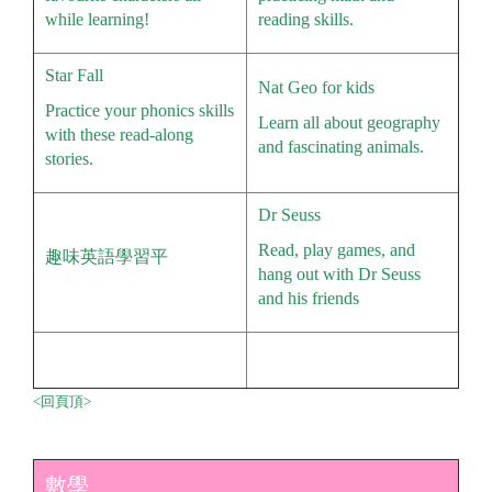
while learning!
reading skills.
Star Fall
Nat Geo for kids
Practice your phonics skills
Learn all about geography
with these read-along
and fascinating animals.
stories.
Dr Seuss
Read, play games, and
趣味英語學習平
hang out with Dr Seuss
and his friends
<回頁頂>
數學