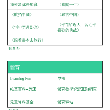
我來幫你長知識
《喜閱一生》
《航拍中國》
《尋古中國》
《平"語"近人—習近平
《"字"從遇見你》
喜歡的典故》
《跟着書本去旅行》
<回頁頂>
體育
Learning Fun
早操
維基百科--奧運
體育教學資源互動網頁
兒童脊科基金
體育驛站