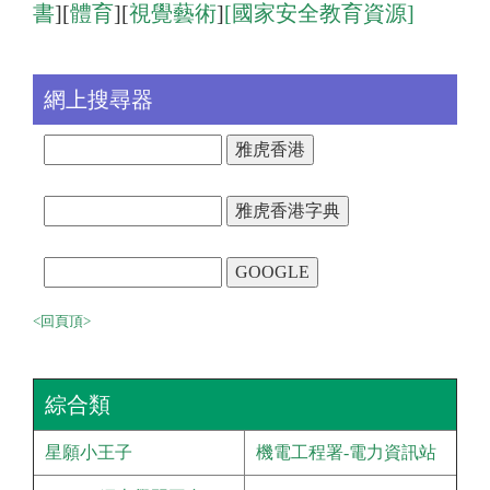
書
][
體育
][
視覺藝術
]
[國家安全教育資源]
網上搜尋器
<回頁頂>
綜合類
星願小王子
機電工程署-電力資訊站