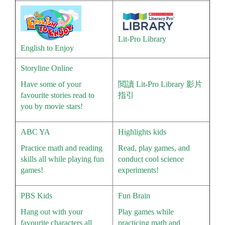
Lit-Pro Library
English to Enjoy
Storyline Online
Have some of your
閲讀 Lit-Pro Library 影片
favourite stories read to
指引
you by movie stars!
ABC YA
Highlights kids
Practice math and reading
Read, play games, and
skills all while playing fun
conduct cool science
games!
experiments!
PBS Kids
Fun Brain
Hang out with your
Play games while
favourite characters all
practicing math and