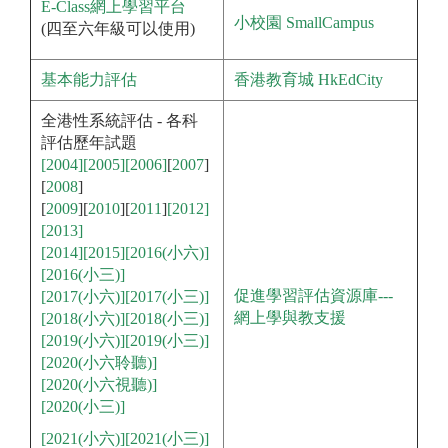
E-Class網上學習平台
小校園 SmallCampus
(四至六年級可以使用)
基本能力評估
香港教育城 HkEdCity
全港性系統評估 - 各科
評估歷年試題
[2004]
[2005]
[2006]
[
2007
]
[
2008
]
[
2009
][
2010
][
2011
]
[2012]
[2013]
[2014]
[2015]
[2016(小六)]
[2016(小三)]
促進學習評估資源庫---
[2017(小六)]
[2017(小三)]
網上學與教支援
[2018(小六)]
[2018(小三)]
[2019(小六)]
[2019(小三)]
[2020(小六聆聽)]
[2020(小六視聽)]
[2020(小三)]
[2021(小六)]
[2021(小三)]