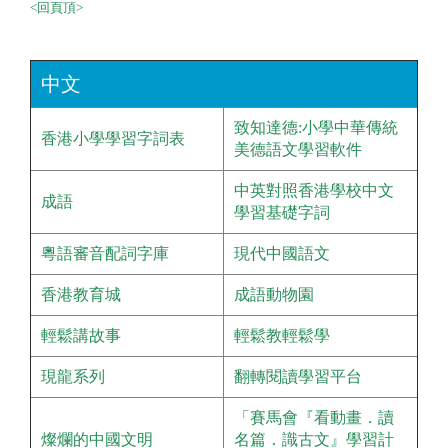
<回頁頂>
中文
致知達德:小學中華傳統
香港小學學習字詞表
美德語文學習軟件
中英對照香港學校中文
成語
學習基礎字詞
粵語審音配詞字庫
現代中國語文
香港教育城
成語動物園
輕鬆講故事
輕鬆教輕鬆學
現龍系列
翻轉閱讀學習平台
「賽馬會『看動畫．讀
燦爛的中國文明
名篇．識古文』學習計