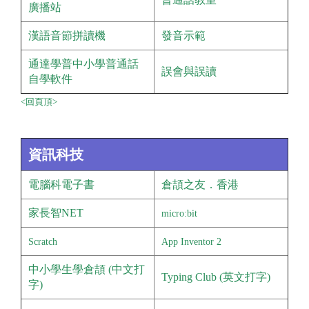
廣播站
漢語音節拼讀機
發音示範
通達學普中小學普通話
誤會與誤讀
自學軟件
<回頁頂>
資訊科技
電腦科電子書
倉頡之友．香港
家長智NET
micro:bit
Scratch
App Inventor 2
中小學生學倉頡 (中文打
Typing Club (英文打字)
字)