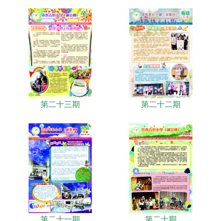
第二十三期
第二十二期
第二十一期
第二十期