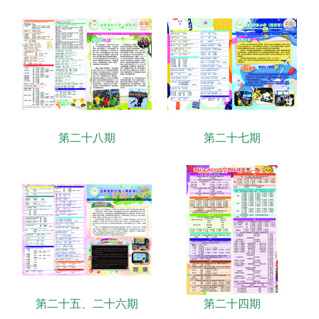
第二十八期
第二十七期
第二十五、二十六期
第二十四期