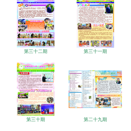
第三十二期
第三十一期
第三十期
第二十九期