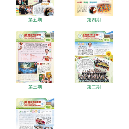
第五期
第四期
第三期
第二期