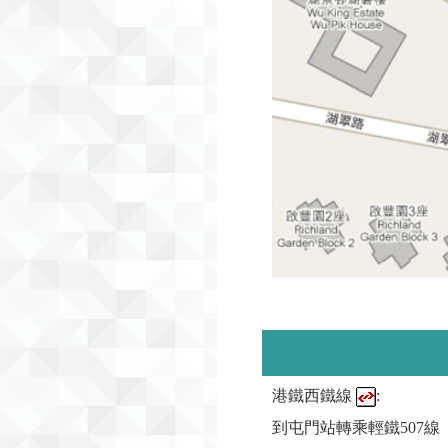
港鐵西鐵線
:
到屯門站轉乘輕鐵507線