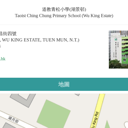
道教青松小學(湖景邨)
Taoist Ching Chung Primary School (Wu King Estate)
昌街四號
 WU KING ESTATE, TUEN MUN, N.T.)
3
.hk
地圖