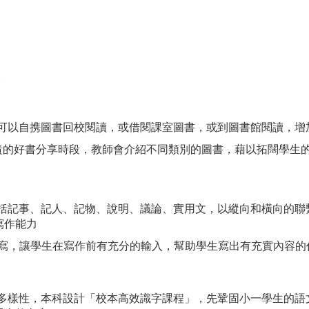
。
學生可以自携圖書回校閱讀，或借閱課室圖書，或到圖書館閱讀，增
師負責的好書分享時段，教師會介紹不同類別的圖書，藉以拓闊學生
，包括記事、記人、記物、說明、議論、實用文，以縱向和橫向的
寫作能力
說帶寫，讓學生在寫作前有充分的輸入，幫助學生寫出有充實內容的
學習多樣性，本科設計「校本高效識字課程」，先鞏固小一學生的