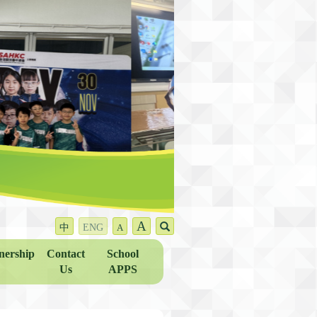
A
中
ENG
A
nership
Contact
School
Us
APPS