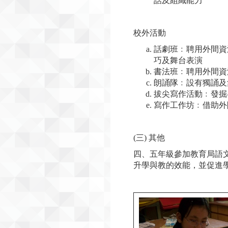
話及組織能力
校外活動
話劇班﹕聘用外間資
巧及舞台表演
書法班﹕聘用外間資
朗誦隊﹕設有獨誦及
拔尖寫作活動﹕發掘
寫作工作坊﹕借助外
(三) 其他
四、五年級參加教育局語
升學與教的效能，並促進