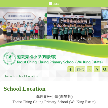
menu
A
中
ENG
A
Home
School Location
School Location
道教青松小學(湖景邨)
Taoist Ching Chung Primary School (Wu King Estate)