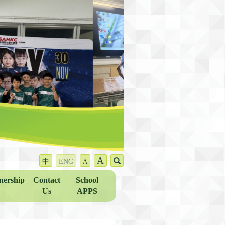
A
中
ENG
A
nership
Contact
School
Us
APPS