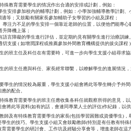
各有特殊教育需要學生的情况作出合適的安排或計劃，例如：
智的學生安排參加校內的輔導計劃，例如：小學加強輔導教學計劃
調適等；又鼓勵有關家長參加輔助子女學習的小組及課程；
弱視、專注力不足的學生安排一個靠近老師的位置，以便他們能專心
乘搭升降機上落；
懷疑有語言障礙的學生進行評估，並定期約見有關學生進行治療訓練
供適切支援 ( 如增潤課程或推薦參加外間教育機構提供的拔尖課程 )
要學生的班主任及科任在有需要時，可進一步向學生支援小組尋求
要學生的班主任應與科任、家長經常聯繫，以瞭解學生的進展情況
。
育需要學生的情況較為嚴重，學生支援小組會將此等學生轉介予外
相應的配合。
教有特殊教育需要學生的班主任應收集各科任就觀察所得的意見，
組會將此等資料(如有的話，會連同專業人士的評估)作紀錄，以
全體教師及有特殊教育需要學生的家長(包括學習困難或資優學生)
要學生的技巧。學生支援小組又會鼓勵教師(特別是有任教有特殊
教育需要學生的研討會、工作坊及經驗分享會等，增進老師在這