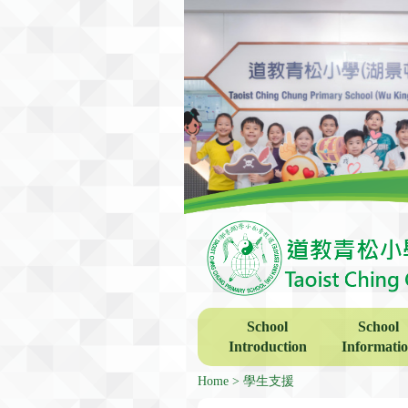
School
School
Introduction
Informati
Home
學生支援