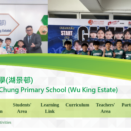
Students'
Learning
Curriculum
Teachers'
Part
on
Area
Link
Area
ivities