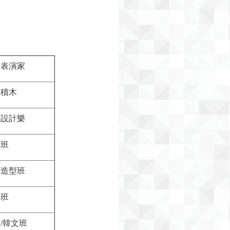
球表演家
意積木
卡設計樂
物班
仔造型班
緣班
/韓文班