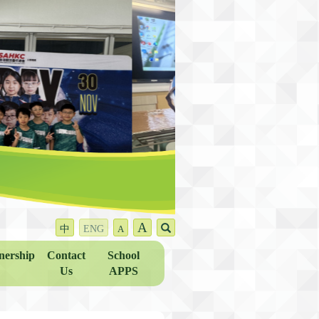
A
中
ENG
A
nership
Contact
School
Us
APPS