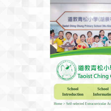
School
School
Introduction
Informati
Home
Self-selected Extracurricular Act