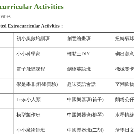
curricular Activities
ities
 Extracurricular Activities：
初小奧數培訓班
創意繪畫班
扭轉氣
小小科學家
輕黏土DIY
砌出創
電子飛鏢課程
劍橋英語班
機械關
學是學非(科學實驗)
趣味英語會話
至潮飾
Lego小人類
中國樂器班(笛子)
麵粉公
班
模型製作班
中國樂器班(柳琴)
水墨情
班
小小魔術師班
中國樂器班(二胡)
活學日文