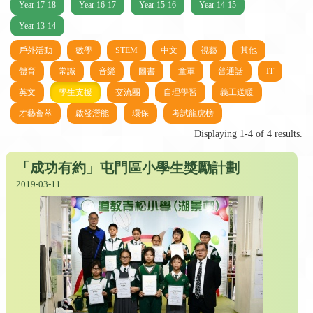
Year 17-18
Year 16-17
Year 15-16
Year 14-15
Year 13-14
戶外活動
數學
STEM
中文
視藝
其他
體育
常識
音樂
圖書
童軍
普通話
IT
英文
學生支援
交流團
自理學習
義工送暖
才藝薈萃
啟發潛能
環保
考試龍虎榜
Displaying 1-4 of 4 results.
「成功有約」屯門區小學生獎勵計劃
2019-03-11