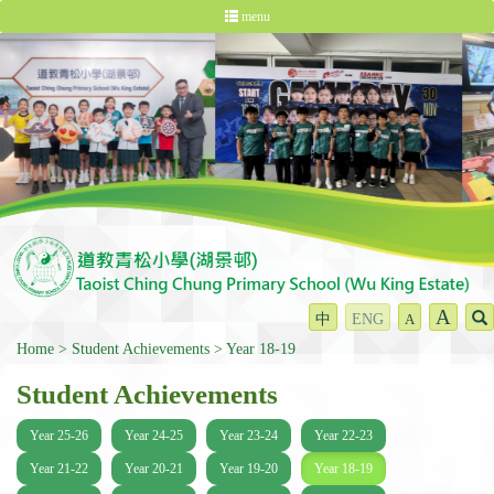
menu
A
中
ENG
A
Home
Student Achievements
Year 18-19
Student Achievements
Year 25-26
Year 24-25
Year 23-24
Year 22-23
Year 21-22
Year 20-21
Year 19-20
Year 18-19