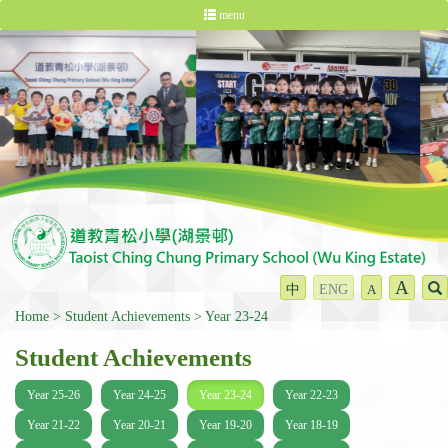
menu
A
中
ENG
A
Home
Student Achievements
Year 23-24
Student Achievements
Year 25-26
Year 24-25
Year 23-24
Year 22-23
Year 21-22
Year 20-21
Year 19-20
Year 18-19