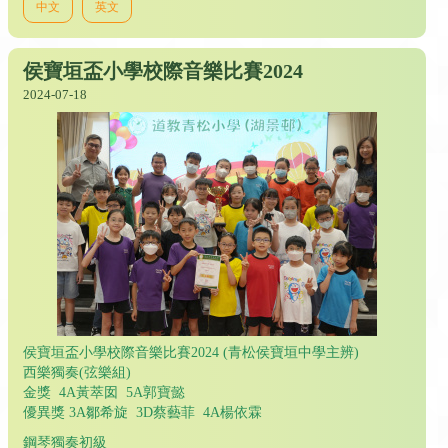
中文
英文
侯寶垣盃小學校際音樂比賽2024
2024-07-18
侯寶垣盃小學校際音樂比賽2024 (青松侯寶垣中學主辨)
西樂獨奏(弦樂組)
金獎 4A黃萃囡 5A郭寶懿
優異獎 3A鄒希旋 3D蔡藝菲 4A楊依霖
鋼琴獨奏初級