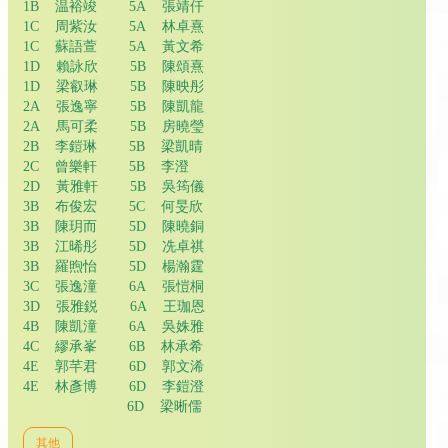
1B 温裕竣 5A 張靖仟
1C 周紫汝 5A 林卓熹
1C 蘇語萱 5A 黃文希
1D 賴詠欣 5B 陳頌熹
1D 梁叡琳 5B 陳映彤
2A 張逸寧 5B 陳凱龍
2A 馬可柔 5B 房曉瑩
2B 李鎧琳 5B 梁凱晴
2C 曾樂軒 5B 李澄
2D 黃雅軒 5B 吳筠儀
3B 布俊宏 5C 何旻欣
3B 陳玥而 5D 陳曉銅
3B 江晞彤 5D 冼卓祺
3B 羅煦怡 5D 楊瀚霆
3C 張逸潼 6A 張愷桐
3D 張雅鋭 6A 王珈恩
4B 陳凱潼 6A 吳姝雅
4C 繆承峯 6B 林承希
4E 郭芊君 6D 郭文浠
4E 林彥博 6D 李鎧澄
6D 梁晰儒
其他