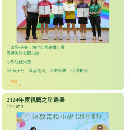
「邊學‧邊畫」海洋公園繪畫比賽
香港海洋公園主辦
小學組優異獎
6A 莫安兒、6C謝雨綺、6C林煒棋、6D梁晰儒
視藝
2324年度視藝之星選舉
2024-07-31