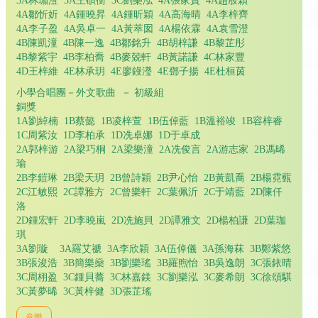
3A林珈澄 3A王碩衡 3C劉樂泓 4A張家寶 4A趙蒑穎
4A鄒忻妡 4A鍾曉昇 4A鍾昕穎 4A高海晴 4A李梓齊
4A李子盈 4A吳卓一 4A黃萃囡 4A楊依霖 4A袁雪澄
4B陳凱潼 4B陳一逸 4B鄒銘升 4B胡梓謙 4B黎芷彤
4B黎紫宇 4B李柏喬 4B麥兢軒 4B黃諾謙 4C林家豐
4D王梓維 4E林承玥 4E廖鏝瀅 4E鄧子揚 4E杜桓茵
小學合唱團－外文歌曲 － 初級組
銅獎
1A劉綽楠 1B蔡懿 1B凌梓萱 1B伍倬藍 1B溫裕竣 1B容梓睿
1C周紫汝 1D李柏承 1D冼卓娜 1D于卓成
2A郭梓游 2A梁巧桐 2A梁樂潼 2A冼俊言 2A游志家 2B馮晞
瑜
2B李鎧琳 2B梁天玥 2B曾詩穎 2B尹心怡 2B黃凱喬 2B楊霓薽
2C江敏熙 2C譚雅方 2C曾樂軒 2C葉佩沂 2C于靖藍 2D陳仟
洛
2D鍾宏軒 2D李曉嵐 2D冼施貝 2D譚雅文 2D楊柏謙 2D葉珈
琪
3A劉璇 3A羅艾禠 3A李欣穎 3A伍倬儀 3A孫海菻 3B鄭紫悠
3B張浚浩 3B簡樂燊 3B劉樂瑤 3B羅煦怡 3B吳逸朗 3C張銥晴
3C周栩盈 3C鍾貝蕎 3C林嘉鎂 3C劉樂泓 3C麥希朗 3C徐頌騏
3C黃夢晞 3C黃梓健 3D張芷瑤
音樂