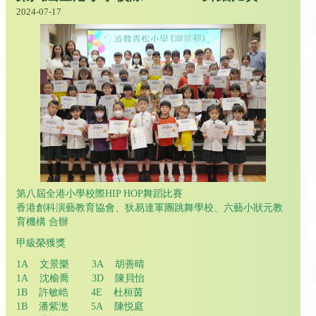
2024-07-17
第八屆全港小學校際HIP HOP舞蹈比賽
香港創科演藝教育協會、狄易達軍團跳舞學校、六藝小狀元教
育機構 合辦
甲級榮獲獎
1A 文景樂 3A 胡善晴
1A 沈榆喬 3D 陳貝怡
1B 許敏峼 4E 杜桓茵
1B 潘紫滺 5A 陳悦庭