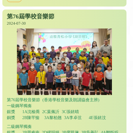
第76屆學校音樂節
2024-07-30
第76屆學校音樂節 (香港學校音樂及朗誦協會主辨)
一級鋼琴獨奏
銀獎 1A沈榆喬 2C葉佩沂 3C張銥晴
銅獎 2B陳芊愉 3A黎柏翹 3A李卓弦 4E張銥汶
二級鋼琴獨奏
銀獎 2B周睿南 2D繆韻妍 3B廖凱琳 3B吳善弘 4A鄒忻妡