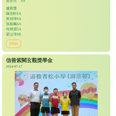
莫安兒 6A
優異獎
陳浩軒6A
黃頌瑋6A
張振楓6A
何煒灝5A
梁沚淳6B
STEM
信善紫闕玄觀獎學金
2024-07-17