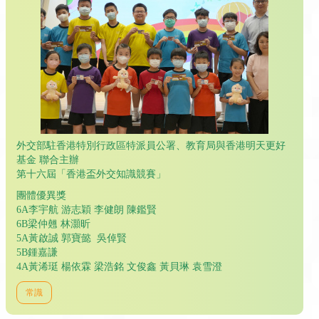
外交部駐香港特別行政區特派員公署、教育局與香港明天更好
基金 聯合主辦
第十六屆「香港盃外交知識競賽」
團體優異獎
6A李宇航 游志穎 李健朗 陳鑑賢
6B梁仲翹 林灝昕
5A黃啟誠 郭寶懿 吳倬賢
5B鍾嘉謙
4A黃浠珽 楊依霖 梁浩銘 文俊鑫 黃貝琳 袁雪澄
常識