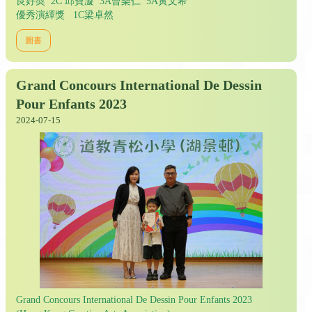
良好奬 2C 邱寶漩 3A曾樂仁 5A黃文希
優秀演繹獎 1C梁卓然
圖書
Grand Concours International De Dessin
Pour Enfants 2023
2024-07-15
Grand Concours International De Dessin Pour Enfants 2023