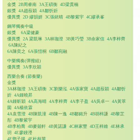
金獎 2B周睿南 3A王碩衡 4D梁貫楠
銀獎 4A趙蒑穎 4A鄒忻妡
優異獎 2D 繆韻妍 3C張銥晴 4B黎紫宇 4C繆承峯
鋼琴獨奏中級
銀獎 6A梁健豪
優異獎 2A 梁凱琳 3A林珈澄 3B黃巧瑩 3B余家信 4A李梓齊
6A陳紀之
6A陳奕之 6A張愷桐 6B鄒宛融
中樂獨奏(彈撥組)
優異獎 3A李欣穎
西樂合奏 (節奏樂)
金獎
3A林珈澄 3A王碩衡 3C劉樂泓 4A張家寶 4A趙蒑穎 4A鄒忻
妡 4A鍾曉昇
4A鍾昕穎 4A高海晴 4A李梓齊 4A李子盈 4A吳卓一 4A黃萃
囡 4A楊依霖
4A袁雪澄 4B陳凱潼 4B陳一逸 4B鄒銘升 4B胡梓謙 4B黎芷
彤 4B黎紫宇
4B李柏喬 4B麥兢軒 4B黃諾謙 4C林家豐 4D王梓維 4E林承
玥 4E廖鏝瀅
4E鄧子揚 4E杜桓茵