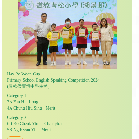
Hay Po Woon Cup
Primary School English Speaking Competition 2024
(青松侯寶垣中學主辧）
Category 1
3A Fan Hiu Long
4A Chung Hiu Sing Merit
Category 2
6B Ko Cheuk Yin Champion
5B Ng Kwan Yi. Merit