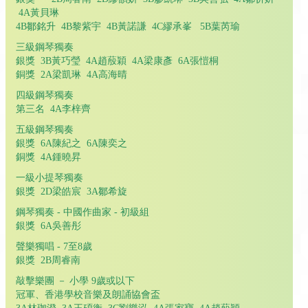
4A黃貝琳
4B鄒銘升 4B黎紫宇 4B黃諾謙 4C繆承峯 5B葉芮瑜
三級鋼琴獨奏
銀獎 3B黃巧瑩 4A趙蒑穎 4A梁康彥 6A張愷桐
銅獎 2A梁凱琳 4A高海晴
四級鋼琴獨奏
第三名 4A李梓齊
五級鋼琴獨奏
銀獎 6A陳紀之 6A陳奕之
銅獎 4A鍾曉昇
一級小提琴獨奏
銀獎 2D梁皓宸 3A鄒希旋
鋼琴獨奏 - 中國作曲家 - 初級組
銀獎 6A吳善彤
聲樂獨唱 - 7至8歲
銀獎 2B周睿南
敲擊樂團 － 小學 9歲或以下
冠軍、香港學校音樂及朗誦協會盃