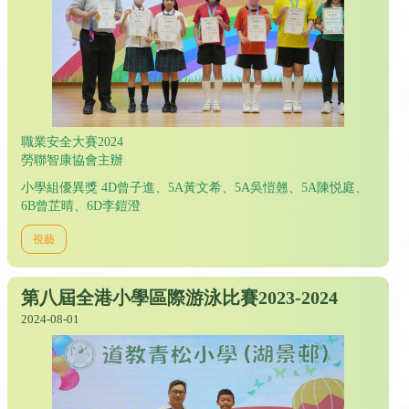
職業安全大賽2024
勞聯智康協會主辦
小學組優異獎 4D曾子進、5A黃文希、5A吳愷翹、5A陳悦庭、
6B曾芷晴、6D李鎧澄
視藝
第八屆全港小學區際游泳比賽2023-2024
2024-08-01