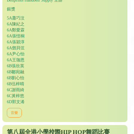
Bellprints Handbell Supply 主辦
銀獎
5A蕭巧汶
6A陳紀之
6A鄭愛霖
6A張愷桐
6A張穎淳
6A鄧貝弦
6A尹心怡
6A王珈恩
6B張欣英
6B鄒宛融
6B劉心怡
6B伍梓晴
6C謝雨綺
6C黃梓悠
6D郭文浠
音樂
第八屆全港小學校際HIP HOP舞蹈比賽