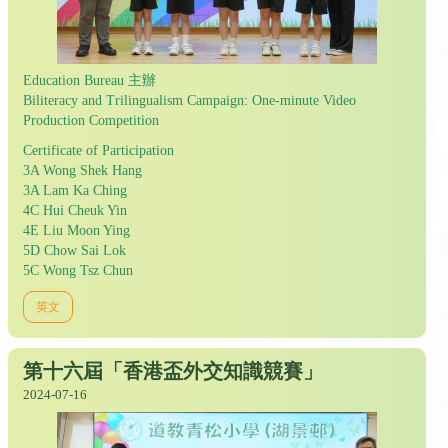
Education Bureau 主辦
Biliteracy and Trilingualism Campaign: One-minute Video
Production Competition
Certificate of Participation
3A Wong Shek Hang
3A Lam Ka Ching
4C Hui Cheuk Yin
4E Liu Moon Ying
5D Chow Sai Lok
5C Wong Tsz Chun
英文
第十六屆「香港盃外交知識競賽」
2024-07-16