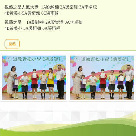
視藝之星人氣大獎 1A劉綽楠 2A梁樂潼 3A李卓弦
4B黃美心5A吳愷翹 6C謝雨綺
視藝之星 1A劉綽楠 2A梁樂潼 3A李卓弦
4B黃美心 5A吳愷翹 6A張愷桐
視藝