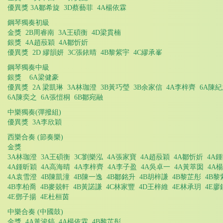
優異獎 3A鄒希旋 3D蔡藝菲 4A楊依霖
鋼琴獨奏初級
金獎 2B周睿南 3A王碩衡 4D梁貫楠
銀獎 4A趙蒑穎 4A鄒忻妡
優異獎 2D 繆韻妍 3C張銥晴 4B黎紫宇 4C繆承峯
鋼琴獨奏中級
銀獎 6A梁健豪
優異獎 2A 梁凱琳 3A林珈澄 3B黃巧瑩 3B余家信 4A李梓齊 6A陳
6A陳奕之 6A張愷桐 6B鄒宛融
中樂獨奏(彈撥組)
優異獎 3A李欣穎
西樂合奏 (節奏樂)
金獎
3A林珈澄 3A王碩衡 3C劉樂泓 4A張家寶 4A趙蒑穎 4A鄒忻妡 4A
4A鍾昕穎 4A高海晴 4A李梓齊 4A李子盈 4A吳卓一 4A黃萃囡 4A
4A袁雪澄 4B陳凱潼 4B陳一逸 4B鄒銘升 4B胡梓謙 4B黎芷彤 4B黎
4B李柏喬 4B麥兢軒 4B黃諾謙 4C林家豐 4D王梓維 4E林承玥 4E廖
4E鄧子揚 4E杜桓茵
中樂合奏 (中國鼓)
金獎 4A黃浚鎬 4A楊依霖 4B黎芷彤