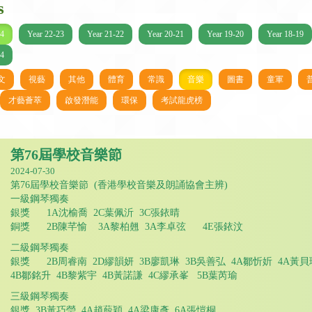
s
24
Year 22-23
Year 21-22
Year 20-21
Year 19-20
Year 18-19
14
文
視藝
其他
體育
常識
音樂
圖書
童軍
才藝薈萃
啟發潛能
環保
考試龍虎榜
第76屆學校音樂節
2024-07-30
第76屆學校音樂節 (香港學校音樂及朗誦協會主辨)
一級鋼琴獨奏
銀獎 1A沈榆喬 2C葉佩沂 3C張銥晴
銅獎 2B陳芊愉 3A黎柏翹 3A李卓弦 4E張銥汶
二級鋼琴獨奏
銀獎 2B周睿南 2D繆韻妍 3B廖凱琳 3B吳善弘 4A鄒忻妡 4A黃
4B鄒銘升 4B黎紫宇 4B黃諾謙 4C繆承峯 5B葉芮瑜
三級鋼琴獨奏
銀獎 3B黃巧瑩 4A趙蒑穎 4A梁康彥 6A張愷桐