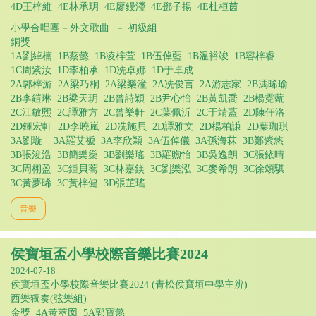
4D王梓維 4E林承玥 4E廖鏝瀅 4E鄧子揚 4E杜桓茵
小學合唱團－外文歌曲 － 初級組
銅獎
1A劉綽楠 1B蔡懿 1B凌梓萱 1B伍倬藍 1B溫裕竣 1B容梓睿
1C周紫汝 1D李柏承 1D冼卓娜 1D于卓成
2A郭梓游 2A梁巧桐 2A梁樂潼 2A冼俊言 2A游志家 2B馮晞瑜
2B李鎧琳 2B梁天玥 2B曾詩穎 2B尹心怡 2B黃凱喬 2B楊霓薽
2C江敏熙 2C譚雅方 2C曾樂軒 2C葉佩沂 2C于靖藍 2D陳仟洛
2D鍾宏軒 2D李曉嵐 2D冼施貝 2D譚雅文 2D楊柏謙 2D葉珈琪
3A劉璇 3A羅艾禠 3A李欣穎 3A伍倬儀 3A孫海菻 3B鄭紫悠
3B張浚浩 3B簡樂燊 3B劉樂瑤 3B羅煦怡 3B吳逸朗 3C張銥晴
3C周栩盈 3C鍾貝蕎 3C林嘉鎂 3C劉樂泓 3C麥希朗 3C徐頌騏
3C黃夢晞 3C黃梓健 3D張芷瑤
音樂
侯寶垣盃小學校際音樂比賽2024
2024-07-18
侯寶垣盃小學校際音樂比賽2024 (青松侯寶垣中學主辨)
西樂獨奏(弦樂組)
金獎 4A黃萃囡 5A郭寶懿