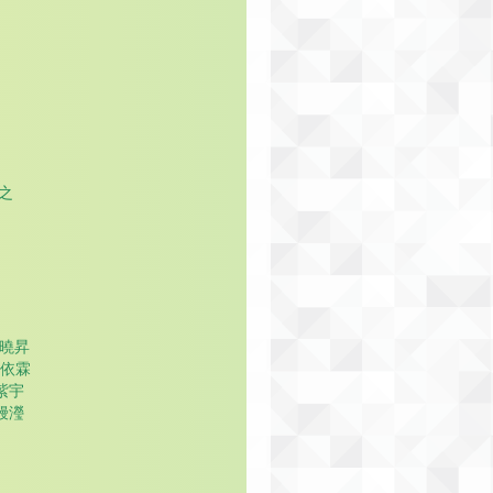
紀之
鍾曉昇
楊依霖
紫宇
鏝瀅