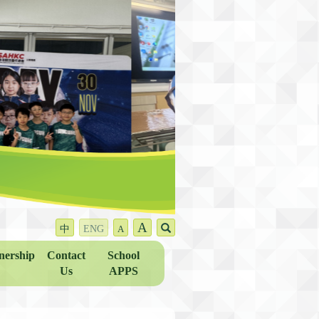
A
中
ENG
A
nership
Contact
School
Us
APPS