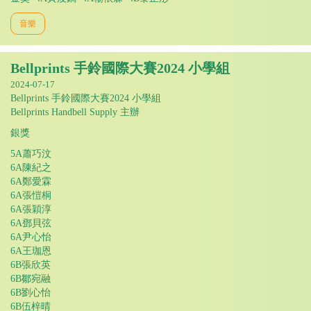
音樂
Bellprints 手鈴國際大賽2024 小學組
2024-07-17
Bellprints 手鈴國際大賽2024 小學組
Bellprints Handbell Supply 主辦
銀獎
5A蕭巧汶
6A陳紀之
6A鄭愛霖
6A張愷桐
6A張穎淳
6A鄧貝弦
6A尹心怡
6A王珈恩
6B張欣英
6B鄒宛融
6B劉心怡
6B伍梓晴