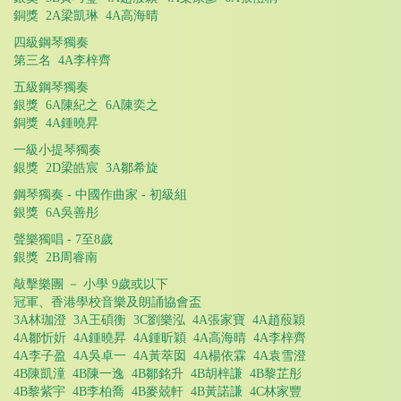
銅獎 2A梁凱琳 4A高海晴
四級鋼琴獨奏
第三名 4A李梓齊
五級鋼琴獨奏
銀獎 6A陳紀之 6A陳奕之
銅獎 4A鍾曉昇
一級小提琴獨奏
銀獎 2D梁皓宸 3A鄒希旋
鋼琴獨奏 - 中國作曲家 - 初級組
銀獎 6A吳善彤
聲樂獨唱 - 7至8歲
銀獎 2B周睿南
敲擊樂團 － 小學 9歲或以下
冠軍、香港學校音樂及朗誦協會盃
3A林珈澄 3A王碩衡 3C劉樂泓 4A張家寶 4A趙蒑穎
4A鄒忻妡 4A鍾曉昇 4A鍾昕穎 4A高海晴 4A李梓齊
4A李子盈 4A吳卓一 4A黃萃囡 4A楊依霖 4A袁雪澄
4B陳凱潼 4B陳一逸 4B鄒銘升 4B胡梓謙 4B黎芷彤
4B黎紫宇 4B李柏喬 4B麥兢軒 4B黃諾謙 4C林家豐