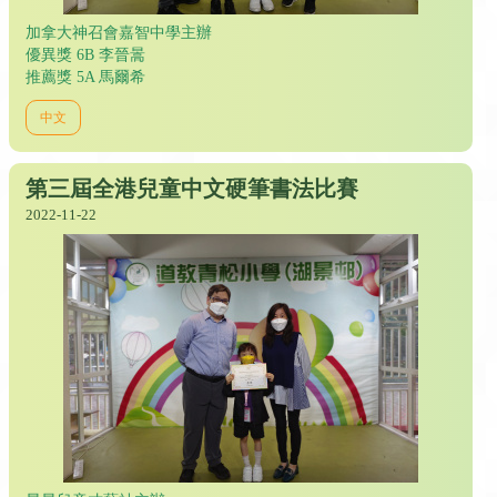
加拿大神召會嘉智中學主辦
優異獎 6B 李晉暠
推薦獎 5A 馬爾希
中文
第三屆全港兒童中文硬筆書法比賽
2022-11-22