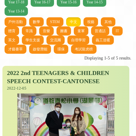
Year 17-18
Year 16-17
Year 15-16
Year 14-15
Year 13-14
戶外活動
數學
STEM
中文
視藝
其他
體育
常識
音樂
圖書
童軍
普通話
IT
英文
學生支援
交流團
自理學習
義工送暖
才藝薈萃
啟發潛能
環保
考試龍虎榜
Displaying 1-5 of 5 results.
2022 2nd TEENAGERS & CHILDREN
SPEECH CONTEST-CANTONESE
2022-12-05