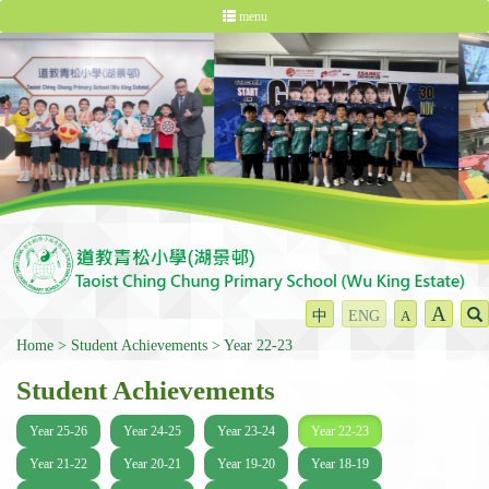
menu
A
中
ENG
A
Home
Student Achievements
Year 22-23
Student Achievements
Year 25-26
Year 24-25
Year 23-24
Year 22-23
Year 21-22
Year 20-21
Year 19-20
Year 18-19