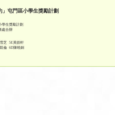
功有約」屯門區小學生獎勵計劃
區小學生獎勵計劃
務處合辦
彭雪芝 5E黃皓軒
李凱倫 6D陳曉銅