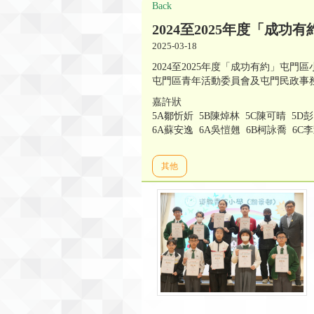
Back
2024至2025年度「成
2025-03-18
2024至2025年度「成功有約」屯門
屯門區青年活動委員會及屯門民政事
嘉許狀
5A鄒忻妡 5B陳焯林 5C陳可晴 5D
6A蘇安逸 6A吳愷翹 6B柯詠喬 6C
其他