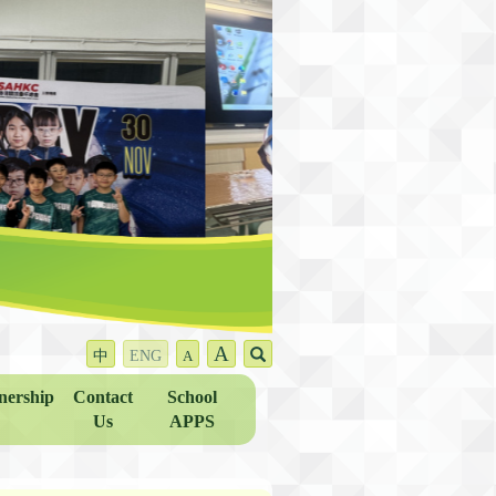
A
中
ENG
A
nership
Contact
School
Us
APPS