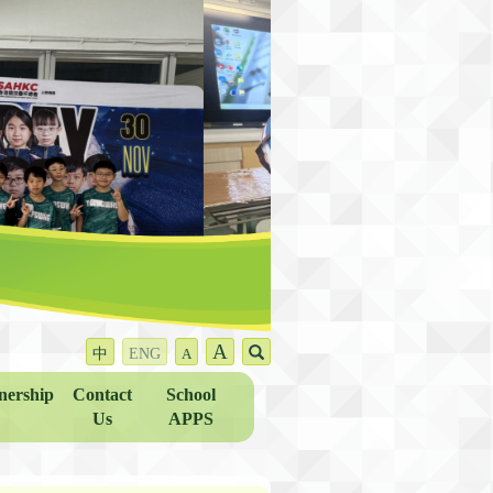
A
中
ENG
A
nership
Contact
School
Us
APPS