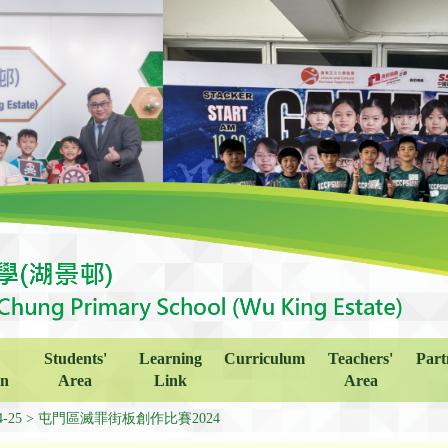
Students'
Learning
Curriculum
Teachers'
Part
on
Area
Link
Area
4-25
屯門區滅罪街板創作比賽2024