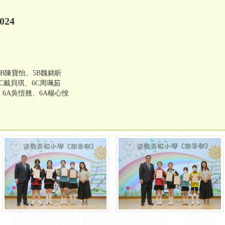
24
5B陳寶怡、5B魏銘昕
C戴貝琪、6C周珮茹
、6A吳愷翹、6A楊心悅