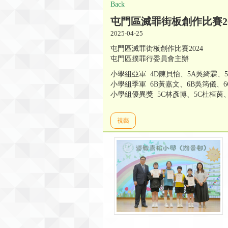
Back
屯門區滅罪街板創作比賽20
2025-04-25
屯門區滅罪街板創作比賽2024
屯門區撲罪行委員會主辦
小學組亞軍 4D陳貝怡、5A吳綺霖、
小學組季軍 6B黃嘉文、6B吳筠儀、6
小學組優異獎 5C林彥博、5C杜桓茵
視藝