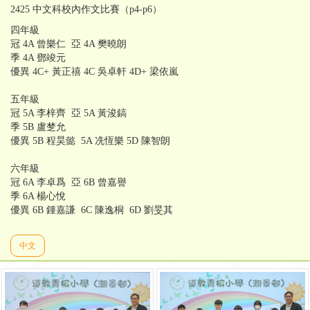
2425 中文科校內作文比賽（p4-p6）
四年級
冠 4A 曾樂仁 亞 4A 樊曉朗
季 4A 鄧竣元
優異 4C+ 黃正禧 4C 吳卓軒 4D+ 梁依嵐
五年級
冠 5A 李梓齊 亞 5A 黃浚鎬
季 5B 盧椘允
優異 5B 程昊懿 5A 冼恆樂 5D 陳智朗
六年級
冠 6A 李卓爲 亞 6B 曾嘉譽
季 6A 楊心悅
優異 6B 鍾嘉謙 6C 陳逸桐 6D 劉旻其
中文