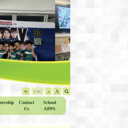
A
中
ENG
A
nership
Contact
School
Us
APPS