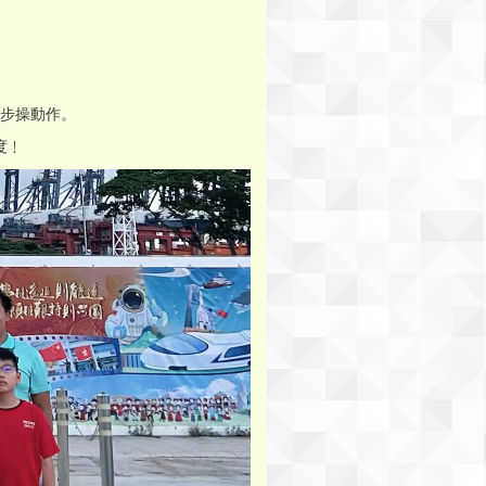
列步操動作。
度﹗