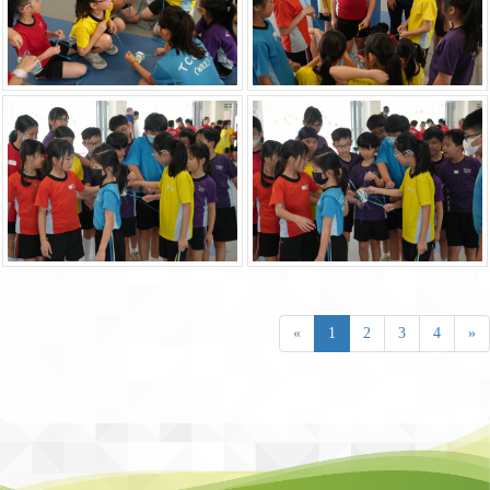
«
1
2
3
4
»