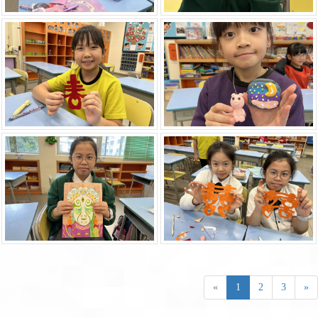
«
1
2
3
»