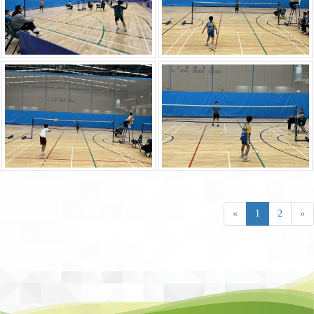
«
1
2
»