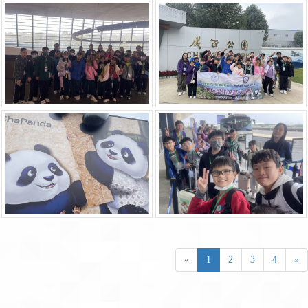
«
1
2
3
4
»