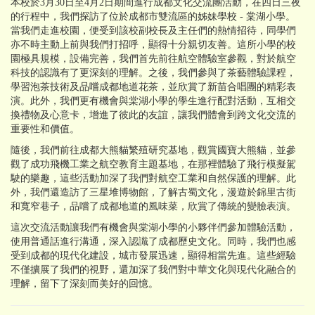
本校於3月30日至4月2日期間進行成都文化交流團活動，在四日三夜
的行程中，我們探訪了位於成都市雙流區的姊妹學校 - 棠湖小學。
當我們走進校園，便受到該校副校長及主任們的熱情招待，同學們
亦不時主動上前與我們打招呼，顯得十分親切友善。這所小學的校
園極具規模，設備完善，我們首先前往航空體驗室參觀，對於航空
科技的認識有了更深刻的理解。之後，我們參與了茶藝體驗課程，
學習泡茶技術及品嚐成都地道花茶，並欣賞了新苗合唱團的精彩表
演。此外，我們更有機會與棠湖小學的學生進行配對活動，互相交
換禮物及心意卡，增進了彼此的友誼，讓我們體會到跨文化交流的
重要性和價值。
隨後，我們前往成都大熊貓繁殖研究基地，觀賞國寶大熊貓，並參
觀了成功飛機工業之航空教育主題基地，在那裡體驗了飛行模擬駕
駛的樂趣，這些活動加深了我們對航空工業和自然保護的理解。此
外，我們還造訪了三星堆博物館，了解古蜀文化，漫遊於錦里古街
和寬窄巷子，品嚐了成都地道的風味菜，欣賞了傳統的變臉表演。
這次交流活動讓我們有機會與棠湖小學的小夥伴們參加體驗活動，
使用普通話進行溝通，深入認識了成都歷史文化。同時，我們也感
受到成都的現代化建設，城市發展迅速，顯得相當先進。這些經驗
不僅擴展了我們的視野，還加深了我們對中華文化與現代化融合的
理解，留下了深刻而美好的回憶。