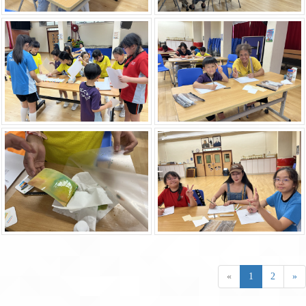
«
1
2
»