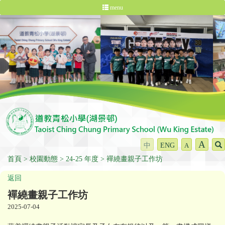
menu
A
中
ENG
A
首頁
校園動態
24-25 年度
襌繞畫親子工作坊
返回
襌繞畫親子工作坊
2025-07-04