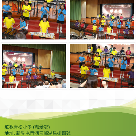
道教青松小學 (湖景邨)
地址: 新界屯門湖景邨湖昌街四號