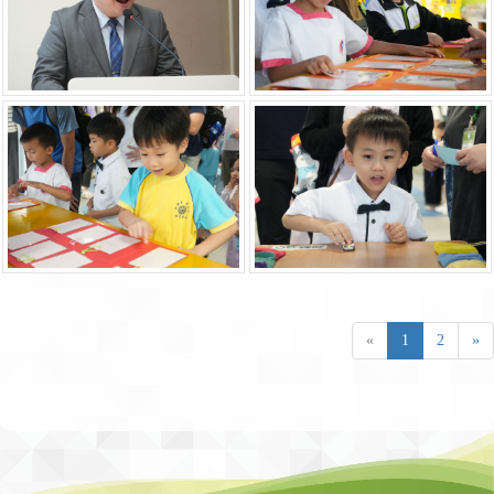
«
1
2
»