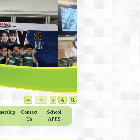
A
中
ENG
A
nership
Contact
School
Us
APPS