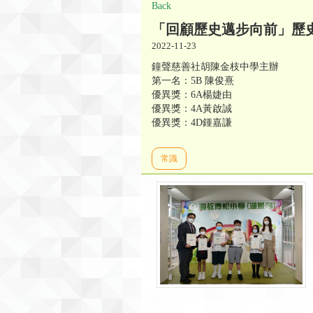
Back
「回顧歷史邁步向前」歷
2022-11-23
鐘聲慈善社胡陳金枝中學主辦
第一名：5B 陳俊熹
優異獎：6A楊婕由
優異獎：4A黃啟誠
優異獎：4D鍾嘉謙
常識