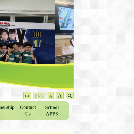
A
中
ENG
A
nership
Contact
School
Us
APPS