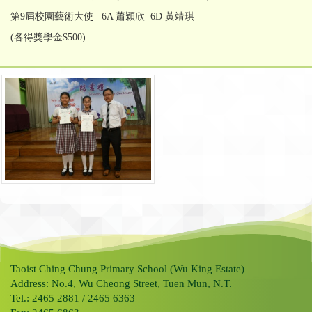
第9屆校園藝術大使 6A 蕭穎欣 6D 黃靖琪
(各得獎學金$500)
Taoist Ching Chung Primary School (Wu King Estate)
Address: No.4, Wu Cheong Street, Tuen Mun, N.T.
Tel.: 2465 2881 / 2465 6363