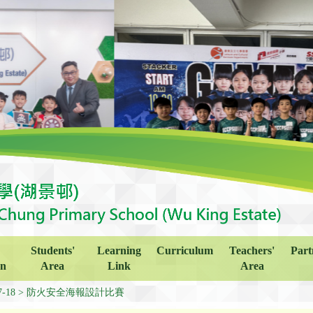
Students'
Learning
Curriculum
Teachers'
Part
on
Area
Link
Area
7-18
防火安全海報設計比賽