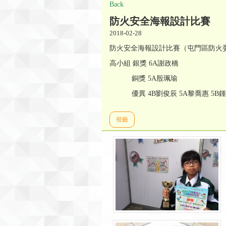
Back
防火安全海報設計比賽
2018-02-28
防火安全海報設計比賽（屯門區防火
高小組 銀獎 6A謝政橋
銅獎 5A殷珮瑜
優異 4B劉俊辰 5A黎喬惠 5B鍾
視藝