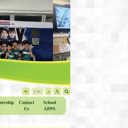
A
中
ENG
A
nership
Contact
School
Us
APPS