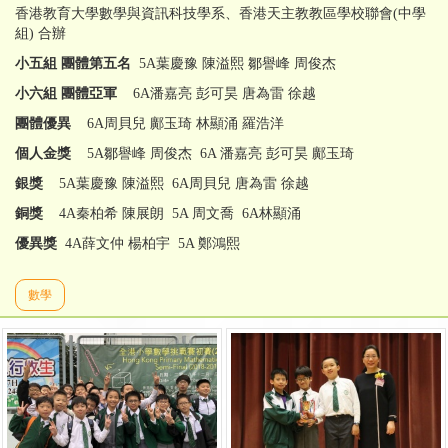
香港教育大學數學與資訊科技學系、香港天主教教區學校聯會(中學
組) 合辦
小五組
團體第五名
5A葉慶豫 陳溢熙 鄒譽峰 周俊杰
小六組
團體亞軍
6A潘嘉亮 彭可昊 唐為雷 徐越
團體優
異
6A周貝兒 鄺玉琦 林顯涌 羅浩洋
個人金獎
5A鄒譽峰 周俊杰 6A 潘嘉亮 彭可昊 鄺玉琦
銀獎
5A葉慶豫 陳溢熙 6A周貝兒 唐為雷 徐越
銅獎
4A秦柏希 陳展朗 5A 周文喬 6A林顯涌
優異獎
4A薛文仲 楊柏宇 5A 鄭鴻熙
數學