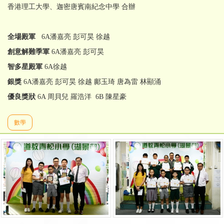
香港理工大學、迦密唐賓南紀念中學 合辦
全場殿軍
6A潘嘉亮 彭可昊 徐越
創意解難季軍
6A潘嘉亮 彭可昊
智多星殿軍
6A徐越
銀獎
6A潘嘉亮 彭可昊 徐越 鄺玉琦 唐為雷 林顯涌
優良獎狀
6A 周貝兒 羅浩洋 6B 陳星豪
數學