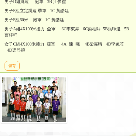
男子D組跳遠 冠軍 3B 江俊禮
男子F組立定跳遠 季軍 1C 黃皓廷
男子F組60米 殿軍 1C 黃皓廷
男子A組4X100米接力 亞軍 6C李東昇 6C梁柏熙 5B張暉浚 5B
曹梓軒
女子C組4X100米接力 亞軍 4A 陳 曦 4B梁嘉晴 4D李婉芯
4D梁熙穎
體育