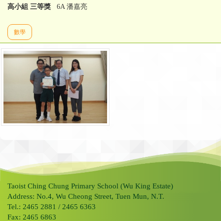
高小組 三等獎
6A 潘嘉亮
數學
Taoist Ching Chung Primary School (Wu King Estate)
Address: No.4, Wu Cheong Street, Tuen Mun, N.T.
Tel.: 2465 2881 / 2465 6363
Fax: 2465 6863